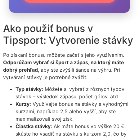
Ako použiť bonus v
Tipsport: Vytvorenie stávky
Po získaní bonusu môžete začať s jeho využívaním.
Odporúčam vybrať si šport a zápas, na ktorý máte
dobrý prehľad
, aby ste zvýšili šance na výhru. Pri
vytváraní stávky je potrebné zvážiť:
Typ stávky:
Môžete si vybrať z rôznych typov
stávok – výsledok zápasu, počet gólov, atď.
Kurzy:
Využívajte bonus na stávky s výhodnými
kurzami, napríklad 2,5 alebo vyšší, aby ste
maximalizovali svoj zisk.
Čiastka stávky:
Ak máte bonus vo výške 20 €,
skúste ho vsadiť na stávku s kurzom 2,0, čo by