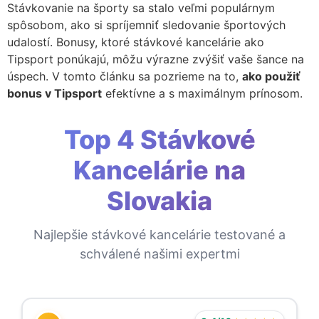
Stávkovanie na športy sa stalo veľmi populárnym
spôsobom, ako si spríjemniť sledovanie športových
udalostí. Bonusy, ktoré stávkové kancelárie ako
Tipsport ponúkajú, môžu výrazne zvýšiť vaše šance na
úspech. V tomto článku sa pozrieme na to,
ako použiť
bonus v Tipsport
efektívne a s maximálnym prínosom.
Top 4 Stávkové
Kancelárie na
Slovakia
Najlepšie stávkové kancelárie testované a
schválené našimi expertmi