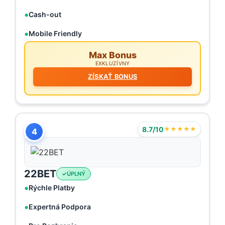
Cash-out
Mobile Friendly
Max Bonus
EXKLUZÍVNY
ZÍSKAŤ BONUS
8.7/10
★★★★★
4
22BET
ÚPLNÝ
Rýchle Platby
Expertná Podpora