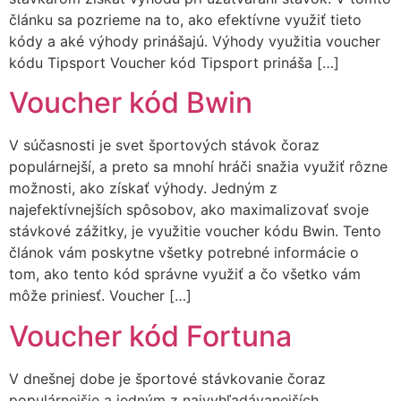
článku sa pozrieme na to, ako efektívne využiť tieto
kódy a aké výhody prinášajú. Výhody využitia voucher
kódu Tipsport Voucher kód Tipsport prináša […]
Voucher kód Bwin
V súčasnosti je svet športových stávok čoraz
populárnejší, a preto sa mnohí hráči snažia využiť rôzne
možnosti, ako získať výhody. Jedným z
najefektívnejších spôsobov, ako maximalizovať svoje
stávkové zážitky, je využitie voucher kódu Bwin. Tento
článok vám poskytne všetky potrebné informácie o
tom, ako tento kód správne využiť a čo všetko vám
môže priniesť. Voucher […]
Voucher kód Fortuna
V dnešnej dobe je športové stávkovanie čoraz
populárnejšie a jedným z najvyhľadávanejších