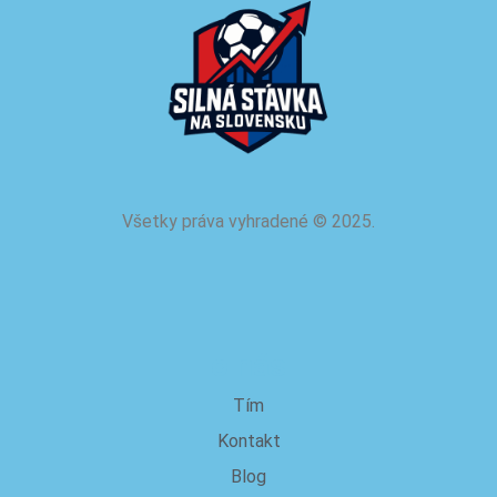
Všetky práva vyhradené
©
2025.
o nás
Tím
Kontakt
Blog