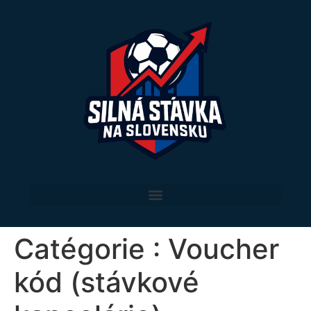
Catégorie :
Voucher
kód (stávkové