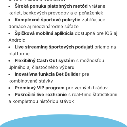
Široká ponuka platobných metód
vrátane
kariet, bankových prevodov a e-peňaženiek
Komplexné športové pokrytie
zahŕňajúce
domáce aj medzinárodné súťaže
Špičková mobilná aplikácia
dostupná pre iOS aj
Android
Live streaming športových podujatí
priamo na
platforme
Flexibilný Cash Out systém
s možnosťou
úplného aj čiastočného výberu
Inovatívna funkcia Bet Builder
pre
kombinované stávky
Prémiový VIP program
pre verných hráčov
Pokročilé live rozhranie
s real-time štatistikami
a kompletnou históriou stávok