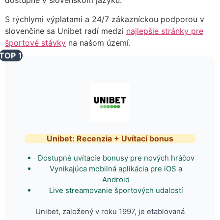
dostupné v slovenskom jazyku.
S rýchlymi výplatami a 24/7 zákazníckou podporou v
slovenčine sa Unibet radí medzi
najlepšie stránky pre
športové stávky
na našom území.
TOP 1
Unibet: Recenzia + Uvítací bonus
Dostupné uvítacie bonusy pre nových hráčov
Vynikajúca mobilná aplikácia pre iOS a
Android
Live streamovanie športových udalostí
Unibet, založený v roku 1997, je etablovaná