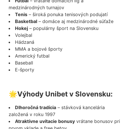
Futbal
– vrátane domácich líg a
medzinárodných turnajov
Tenis
– široká ponuka tenisových podujatí
Basketbal
– domáce aj medzinárodné súťaže
Hokej
– populárny šport na Slovensku
Volejbal
Hádzaná
MMA a bojové športy
Americký futbal
Baseball
E-športy
🌟
Výhody Unibet v Slovensku:
Dlhoročná tradícia
– stávková kancelária
založená v roku 1997
Atraktívne uvítacie bonusy
vrátane bonusov pri
prvom vklade a free betov