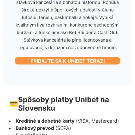
stávková kancelária s bohatou históriou. Ponúka
široké pokrytie športových udalostí vrátane
futbalu, tenisu, basketbalu a hokeja. Vyniká
kvalitným live rozhraním, konkurencieschopnými
kurzami a funkciami ako Bet Builder a Cash Out.
Stávková kancelária je plne licencovaná a
regulovaná, s dôrazom na zodpovedné hranie.
PRIDAJTE SA K UNIBET TERAZ!
Spôsoby platby Unibet na
💳
Slovensku
Kreditné a debetné karty
(VISA, Mastercard)
Bankový prevod
(SEPA)