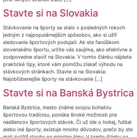
Stavte si na Slovakia
Stávkovanie na športy sa stalo v posledných rokoch
jedným z najpopulárnejších spôsobov, ako si užiť
sledovanie športových podujatí. Ak ste fanúšikom
slovenského športu, určite vás zaujíma, ako efektívne a
zodpovedne staviť na Slovakia. V tomto článku nájdete
praktické tipy, ktoré vám pomôžu získať výhodu na
stávkových stránkach. Stavte si na Slovakia:
Najobľúbenejšie športy na stávkovanie […]
Stavte si na Banská Bystrica
Banská Bystrica, mesto známe svojou bohatou
športovou tradíciou, ponúka široké možnosti pre
nadšencov športových stávok. Či už ide o hokej, futbal
alebo iné športy, existuje mnoho dôvodov, prečo by ste
mali zvážiť stavbu na miestne tímy. V tomto článku sa