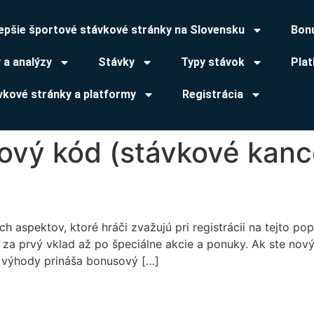
lepšie športové stávkové stránky na Slovensku
Bon
 a analýzy
Stávky
Typy stávok
Plat
vkové stránky a platformy
Registrácia
vý kód (stávkové kance
h aspektov, ktoré hráči zvažujú pri registrácii na tejto p
za prvý vklad až po špeciálne akcie a ponuky. Ak ste nov
é výhody prináša bonusový […]