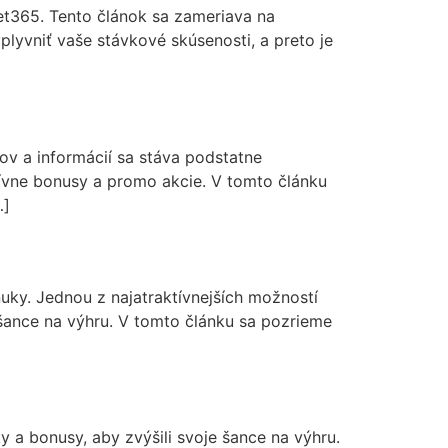
et365. Tento článok sa zameriava na
yvniť vaše stávkové skúsenosti, a preto je
v a informácií sa stáva podstatne
ívne bonusy a promo akcie. V tomto článku
…]
uky. Jednou z najatraktívnejších možností
šance na výhru. V tomto článku sa pozrieme
y a bonusy, aby zvýšili svoje šance na výhru.