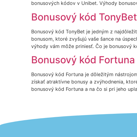
bonusových kódov v Unibet. Výhody bonusovéh
Bonusový kód TonyBet
Bonusový kód TonyBet je jedným z najdôležite
bonusom, ktoré zvyšujú vaše šance na úspech
výhody vám môže priniesť. Čo je bonusový k
Bonusový kód Fortuna
Bonusový kód Fortuna je dôležitým nástrojom
získať atraktívne bonusy a zvýhodnenia, ktor
bonusový kód Fortuna a na čo si pri jeho upl