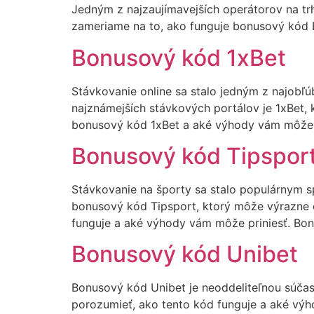
Jedným z najzaujímavejších operátorov na tr
zameriame na to, ako funguje bonusový kód B
Bonusový kód 1xBet
Stávkovanie online sa stalo jedným z najobľ
najznámejších stávkových portálov je 1xBet, 
bonusový kód 1xBet a aké výhody vám môže p
Bonusový kód Tipspor
Stávkovanie na športy sa stalo populárnym sp
bonusový kód Tipsport, ktorý môže výrazne o
funguje a aké výhody vám môže priniesť. Bon
Bonusový kód Unibet
Bonusový kód Unibet je neoddeliteľnou súčasť
porozumieť, ako tento kód funguje a aké výh