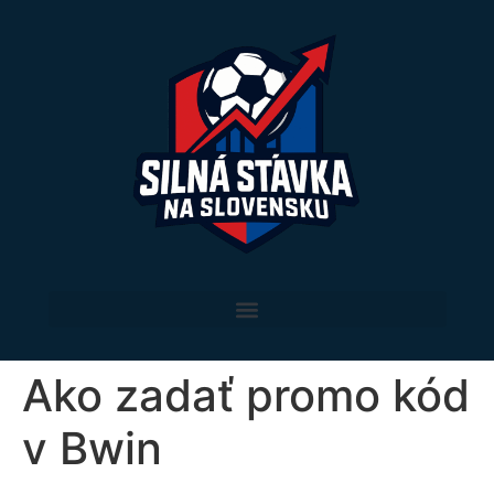
Ako zadať promo kód
v Bwin