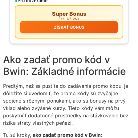
Pro Rozhranie
Super Bonus
EXKLUZÍVNY
ZÍSKAŤ BONUS
Ako zadať promo kód v
Bwin: Základné informácie
Predtým, než sa pustíte do zadávania promo kódu, je
dôležité si uvedomiť, že promo kódy sú zvyčajne
spojené s rôznymi ponukami, ako sú bonusy na prvý
vklad alebo zvýšené kurzy. Tieto kódy vám môžu
poskytnúť dodatočné prostriedky na stávkovanie bez
rizika straty vlastných peňazí.
Tu sú kroky,
ako zadať promo kód v Bwin
: