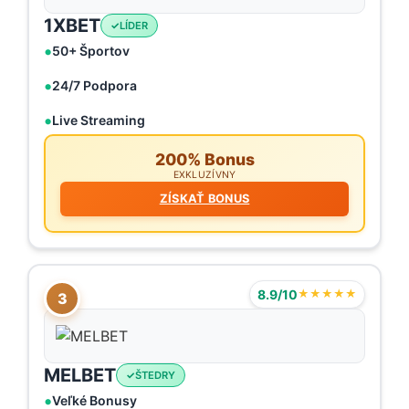
1XBET
LÍDER
50+ Športov
24/7 Podpora
Live Streaming
200% Bonus
EXKLUZÍVNY
ZÍSKAŤ BONUS
8.9/10
★★★★★
3
MELBET
ŠTEDRY
Veľké Bonusy