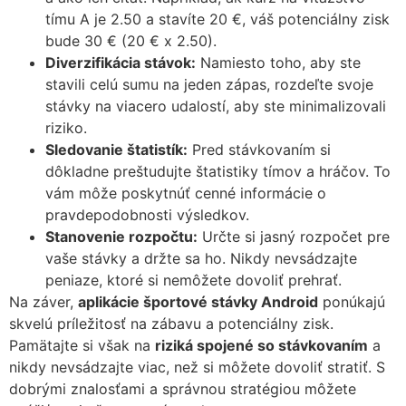
tímu A je 2.50 a stavíte 20 €, váš potenciálny zisk
bude 30 € (20 € x 2.50).
Diverzifikácia stávok:
Namiesto toho, aby ste
stavili celú sumu na jeden zápas, rozdeľte svoje
stávky na viacero udalostí, aby ste minimalizovali
riziko.
Sledovanie štatistík:
Pred stávkovaním si
dôkladne preštudujte štatistiky tímov a hráčov. To
vám môže poskytnúť cenné informácie o
pravdepodobnosti výsledkov.
Stanovenie rozpočtu:
Určte si jasný rozpočet pre
vaše stávky a držte sa ho. Nikdy nevsádzajte
peniaze, ktoré si nemôžete dovoliť prehrať.
Na záver,
aplikácie športové stávky Android
ponúkajú
skvelú príležitosť na zábavu a potenciálny zisk.
Pamätajte si však na
riziká spojené so stávkovaním
a
nikdy nevsádzajte viac, než si môžete dovoliť stratiť. S
dobrými znalosťami a správnou stratégiou môžete