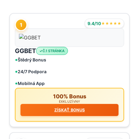
9.4/10
★★★★★
1
GGBET
Č.1 STRÁNKA
Štědrý Bonus
24/7 Podpora
Mobilná App
100% Bonus
EXKLUZÍVNY
ZÍSKAŤ BONUS