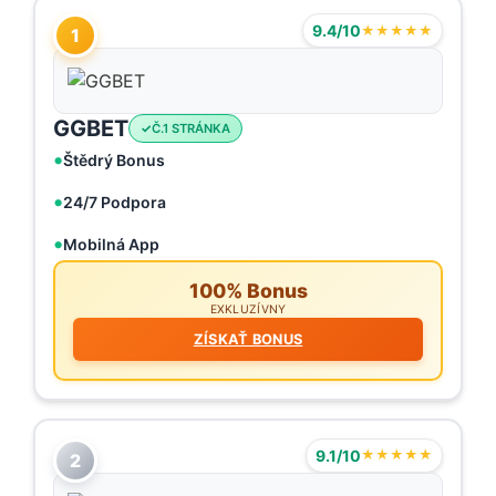
9.4/10
★★★★★
1
GGBET
Č.1 STRÁNKA
Štědrý Bonus
24/7 Podpora
Mobilná App
100% Bonus
EXKLUZÍVNY
ZÍSKAŤ BONUS
9.1/10
★★★★★
2