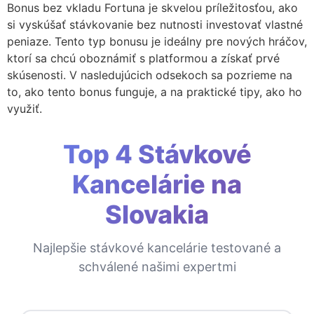
Bonus bez vkladu Fortuna je skvelou príležitosťou, ako
si vyskúšať stávkovanie bez nutnosti investovať vlastné
peniaze. Tento typ bonusu je ideálny pre nových hráčov,
ktorí sa chcú oboznámiť s platformou a získať prvé
skúsenosti. V nasledujúcich odsekoch sa pozrieme na
to, ako tento bonus funguje, a na praktické tipy, ako ho
využiť.
Top 4 Stávkové
Kancelárie na
Slovakia
Najlepšie stávkové kancelárie testované a
schválené našimi expertmi