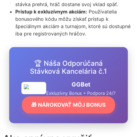
stávka prehrá, hráč dostane svoj vklad späť.
Prístup k exkluzívnym akciám:
Používatelia
bonusového kódu môžu získať prístup k
špeciálnym akciám a turnajom, ktoré sú dostupné
iba pre registrovaných hráčov.
🏆 Náša Odporúčaná
Stávková Kancelária č.1
GGBet
Exkluzívny Bonus + Podpora 24/7
🎁 NÁROKOVAŤ MÔJ BONUS