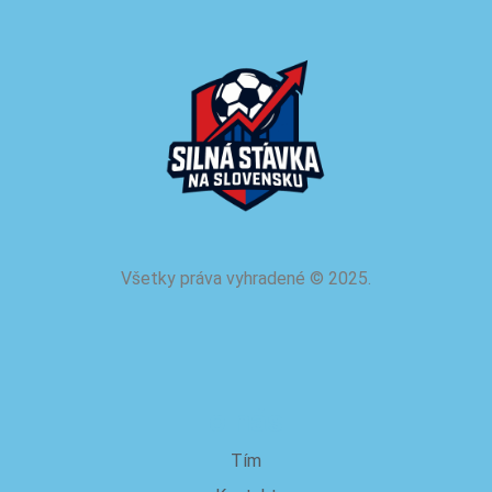
Všetky práva vyhradené
©
2025.
o nás
Tím