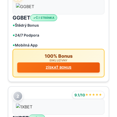
GGBET
Č.1 STRÁNKA
Štědrý Bonus
24/7 Podpora
Mobilná App
100% Bonus
EXKLUZÍVNY
ZÍSKAŤ BONUS
9.1/10
★★★★★
2