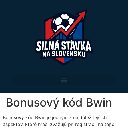
Bonusový kód Bwin
Bonusový kód Bwin je jedným z najdôležitejších
aspektov, ktoré hráči zvažujú pri registrácii na tejto