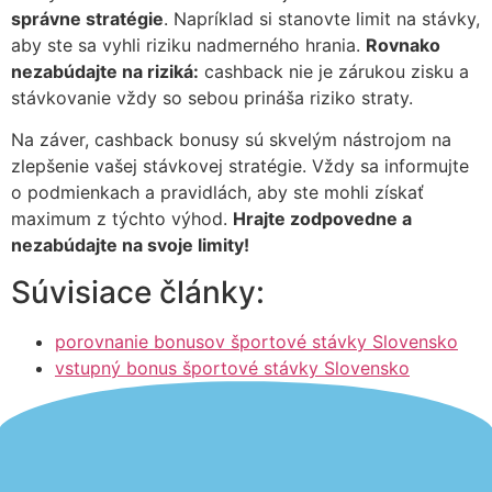
správne stratégie
. Napríklad si stanovte limit na stávky,
aby ste sa vyhli riziku nadmerného hrania.
Rovnako
nezabúdajte na riziká:
cashback nie je zárukou zisku a
stávkovanie vždy so sebou prináša riziko straty.
Na záver, cashback bonusy sú skvelým nástrojom na
zlepšenie vašej stávkovej stratégie. Vždy sa informujte
o podmienkach a pravidlách, aby ste mohli získať
maximum z týchto výhod.
Hrajte zodpovedne a
nezabúdajte na svoje limity!
Súvisiace články:
porovnanie bonusov športové stávky Slovensko
vstupný bonus športové stávky Slovensko