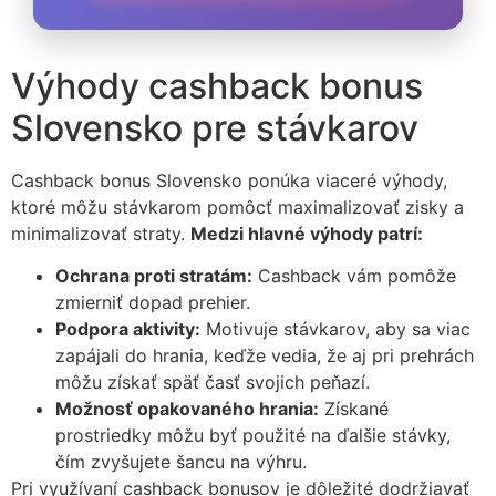
Výhody cashback bonus
Slovensko pre stávkarov
Cashback bonus Slovensko ponúka viaceré výhody,
ktoré môžu stávkarom pomôcť maximalizovať zisky a
minimalizovať straty.
Medzi hlavné výhody patrí:
Ochrana proti stratám:
Cashback vám pomôže
zmierniť dopad prehier.
Podpora aktivity:
Motivuje stávkarov, aby sa viac
zapájali do hrania, keďže vedia, že aj pri prehrách
môžu získať späť časť svojich peňazí.
Možnosť opakovaného hrania:
Získané
prostriedky môžu byť použité na ďalšie stávky,
čím zvyšujete šancu na výhru.
Pri využívaní cashback bonusov je dôležité dodržiavať