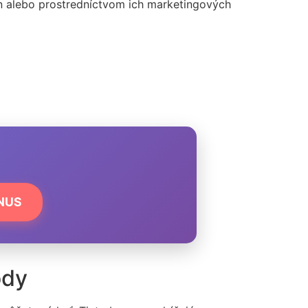
in alebo prostredníctvom ich marketingových
NUS
ody