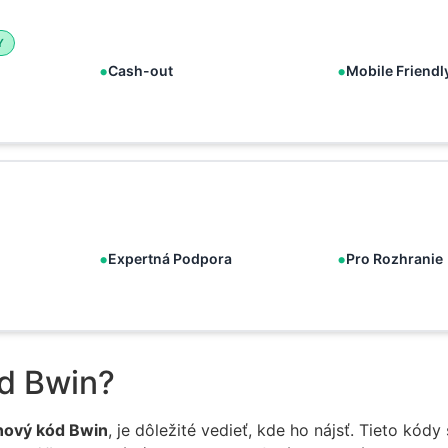
Y
Cash-out
Mobile Friendl
Expertná Podpora
Pro Rozhranie
d Bwin?
ový kód Bwin
, je dôležité vedieť, kde ho nájsť. Tieto kó