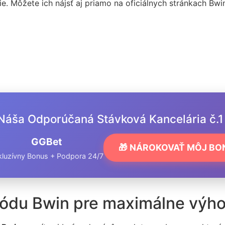
e. Môžete ich nájsť aj priamo na oficiálnych stránkach Bw
Náša Odporúčaná Stávková Kancelária č.1
GGBet
🎁 NÁROKOVAŤ MÔJ BO
kluzívny Bonus + Podpora 24/7
kódu Bwin pre maximálne výh