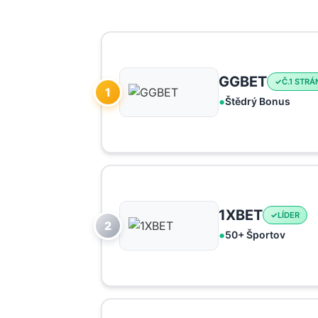
GGBET
Č.1 STR
1
Štědrý Bonus
1XBET
LÍDER
2
50+ Športov