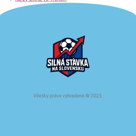
Všetky práva vyhradené
©
2025.
o nás