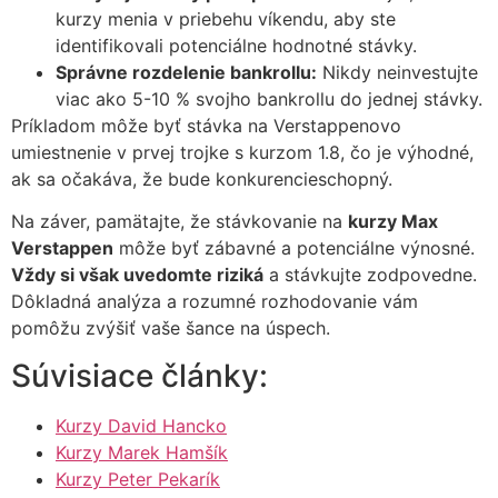
kurzy menia v priebehu víkendu, aby ste
identifikovali potenciálne hodnotné stávky.
Správne rozdelenie bankrollu:
Nikdy neinvestujte
viac ako 5-10 % svojho bankrollu do jednej stávky.
Príkladom môže byť stávka na Verstappenovo
umiestnenie v prvej trojke s kurzom 1.8, čo je výhodné,
ak sa očakáva, že bude konkurencieschopný.
Na záver, pamätajte, že stávkovanie na
kurzy Max
Verstappen
môže byť zábavné a potenciálne výnosné.
Vždy si však uvedomte riziká
a stávkujte zodpovedne.
Dôkladná analýza a rozumné rozhodovanie vám
pomôžu zvýšiť vaše šance na úspech.
Súvisiace články:
Kurzy David Hancko
Kurzy Marek Hamšík
Kurzy Peter Pekarík