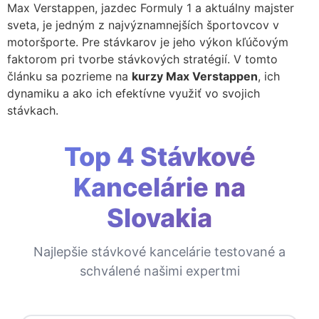
Max Verstappen, jazdec Formuly 1 a aktuálny majster
sveta, je jedným z najvýznamnejších športovcov v
motoršporte. Pre stávkarov je jeho výkon kľúčovým
faktorom pri tvorbe stávkových stratégií. V tomto
článku sa pozrieme na
kurzy Max Verstappen
, ich
dynamiku a ako ich efektívne využiť vo svojich
stávkach.
Top 4 Stávkové
Kancelárie na
Slovakia
Najlepšie stávkové kancelárie testované a
schválené našimi expertmi