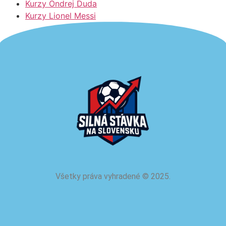
Kurzy Ondrej Duda
Kurzy Lionel Messi
Všetky práva vyhradené
©
2025.