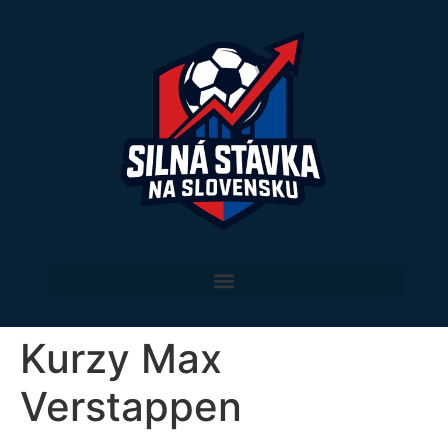
Kurzy Max
Verstappen