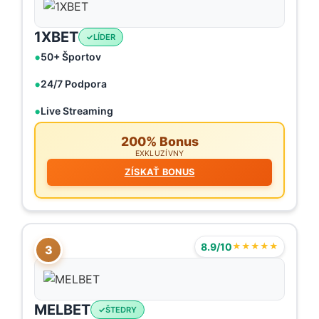
1XBET
LÍDER
50+ Športov
24/7 Podpora
Live Streaming
200% Bonus
EXKLUZÍVNY
ZÍSKAŤ BONUS
8.9/10
★★★★★
3
MELBET
ŠTEDRY