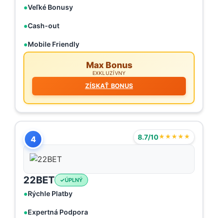
Veľké Bonusy
Cash-out
Mobile Friendly
Max Bonus
EXKLUZÍVNY
ZÍSKAŤ BONUS
8.7/10
★★★★★
4
22BET
ÚPLNÝ
Rýchle Platby
Expertná Podpora