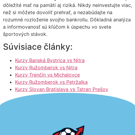
dôležité mať na pamäti aj riziká. Nikdy neinvestujte viac,
než si môžete dovoliť prehrať, a nezabúdajte na
rozumné rozloženie svojho bankrollu. Dôkladná analýza
a informovanosť sú kľúčom k úspechu vo svete
športových stávok.
Súvisiace články:
Kurzy Banská Bystrica vs Nitra
Kurzy Ružomberok vs Nitra
Kurzy Trenčín vs Michalovce
Kurzy Ružomberok vs Petržalka
Kurzy Slovan Bratislava vs Tatran Prešov