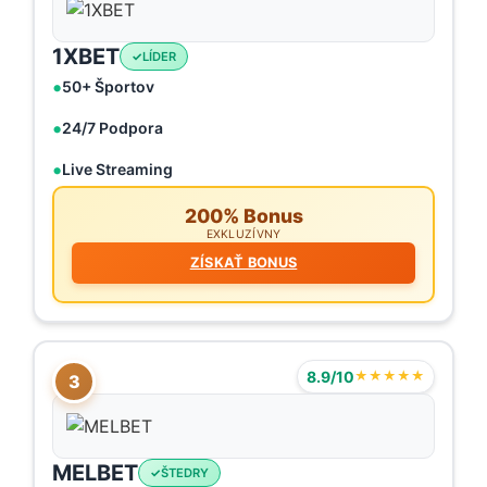
1XBET
LÍDER
50+ Športov
24/7 Podpora
Live Streaming
200% Bonus
EXKLUZÍVNY
ZÍSKAŤ BONUS
8.9/10
★★★★★
3
MELBET
ŠTEDRY