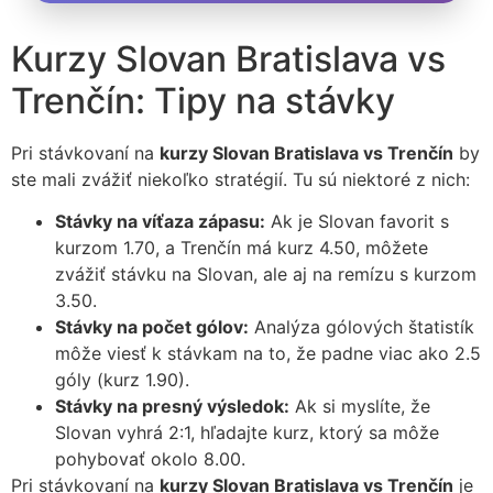
Kurzy Slovan Bratislava vs
Trenčín: Tipy na stávky
Pri stávkovaní na
kurzy Slovan Bratislava vs Trenčín
by
ste mali zvážiť niekoľko stratégií. Tu sú niektoré z nich:
Stávky na víťaza zápasu:
Ak je Slovan favorit s
kurzom 1.70, a Trenčín má kurz 4.50, môžete
zvážiť stávku na Slovan, ale aj na remízu s kurzom
3.50.
Stávky na počet gólov:
Analýza gólových štatistík
môže viesť k stávkam na to, že padne viac ako 2.5
góly (kurz 1.90).
Stávky na presný výsledok:
Ak si myslíte, že
Slovan vyhrá 2:1, hľadajte kurz, ktorý sa môže
pohybovať okolo 8.00.
Pri stávkovaní na
kurzy Slovan Bratislava vs Trenčín
je