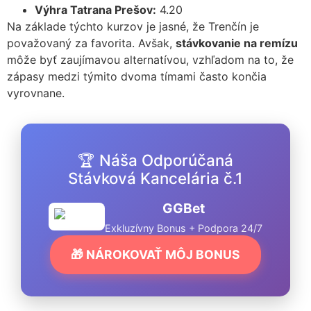
Výhra Tatrana Prešov:
4.20
Na základe týchto kurzov je jasné, že Trenčín je
považovaný za favorita. Avšak,
stávkovanie na remízu
môže byť zaujímavou alternatívou, vzhľadom na to, že
zápasy medzi týmito dvoma tímami často končia
vyrovnane.
🏆 Náša Odporúčaná
Stávková Kancelária č.1
GGBet
Exkluzívny Bonus + Podpora 24/7
🎁 NÁROKOVAŤ MÔJ BONUS