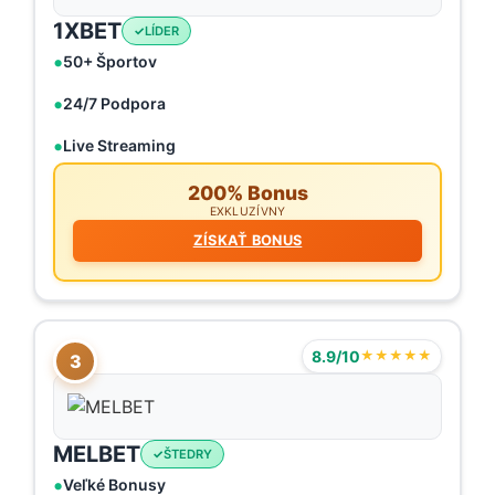
1XBET
LÍDER
50+ Športov
24/7 Podpora
Live Streaming
200% Bonus
EXKLUZÍVNY
ZÍSKAŤ BONUS
8.9/10
★★★★★
3
MELBET
ŠTEDRY
Veľké Bonusy