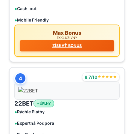
Cash-out
Mobile Friendly
Max Bonus
EXKLUZÍVNY
ZÍSKAŤ BONUS
8.7/10
★★★★★
4
22BET
ÚPLNÝ
Rýchle Platby
Expertná Podpora