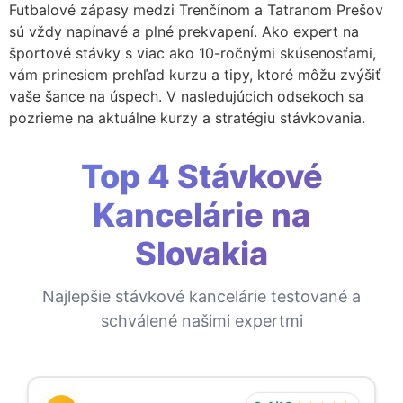
Futbalové zápasy medzi Trenčínom a Tatranom Prešov
sú vždy napínavé a plné prekvapení. Ako expert na
športové stávky s viac ako 10-ročnými skúsenosťami,
vám prinesiem prehľad kurzu a tipy, ktoré môžu zvýšiť
vaše šance na úspech. V nasledujúcich odsekoch sa
pozrieme na aktuálne kurzy a stratégiu stávkovania.
Top 4 Stávkové
Kancelárie na
Slovakia
Najlepšie stávkové kancelárie testované a
schválené našimi expertmi