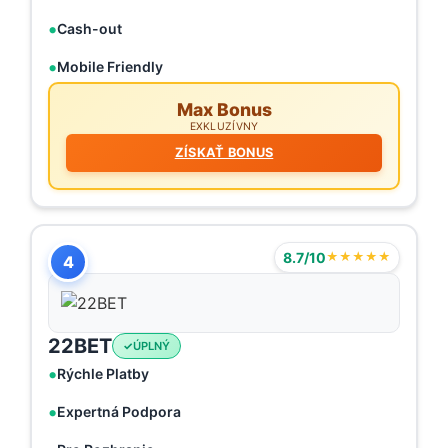
Cash-out
Mobile Friendly
Max Bonus
EXKLUZÍVNY
ZÍSKAŤ BONUS
8.7/10
★★★★★
4
22BET
ÚPLNÝ
Rýchle Platby
Expertná Podpora