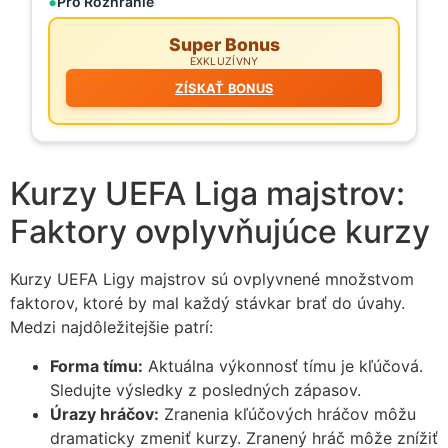
Pro Rozhranie
Super Bonus
EXKLUZÍVNY
ZÍSKAŤ BONUS
Kurzy UEFA Liga majstrov:
Faktory ovplyvňujúce kurzy
Kurzy UEFA Ligy majstrov sú ovplyvnené množstvom
faktorov, ktoré by mal každý stávkar brať do úvahy.
Medzi najdôležitejšie patrí:
Forma tímu:
Aktuálna výkonnosť tímu je kľúčová.
Sledujte výsledky z posledných zápasov.
Úrazy hráčov:
Zranenia kľúčových hráčov môžu
dramaticky zmeniť kurzy. Zranený hráč môže znížiť