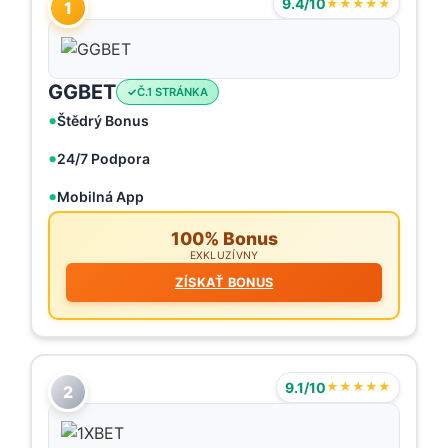
9.4/10
★★★★★
1
GGBET
Č.1 STRÁNKA
Štědrý Bonus
24/7 Podpora
Mobilná App
100% Bonus
EXKLUZÍVNY
ZÍSKAŤ BONUS
9.1/10
★★★★★
2