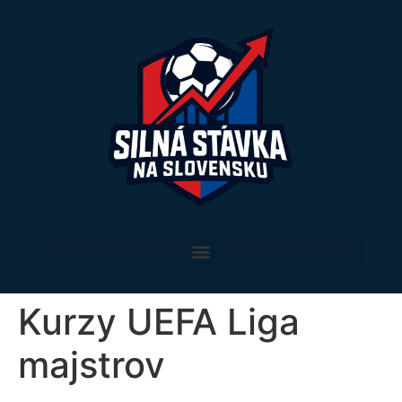
Kurzy UEFA Liga
majstrov