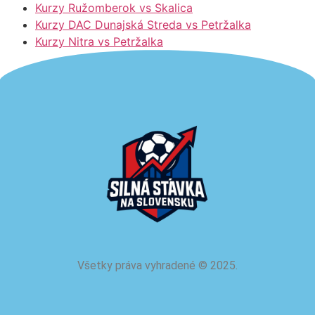
Kurzy Ružomberok vs Skalica
Kurzy DAC Dunajská Streda vs Petržalka
Kurzy Nitra vs Petržalka
Všetky práva vyhradené
©
2025.