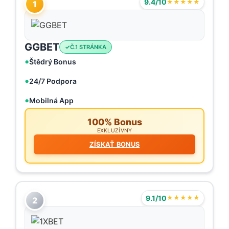
9.4/10
★★★★★
1
GGBET
Č.1 STRÁNKA
Štědrý Bonus
24/7 Podpora
Mobilná App
100% Bonus
EXKLUZÍVNY
ZÍSKAŤ BONUS
9.1/10
★★★★★
2