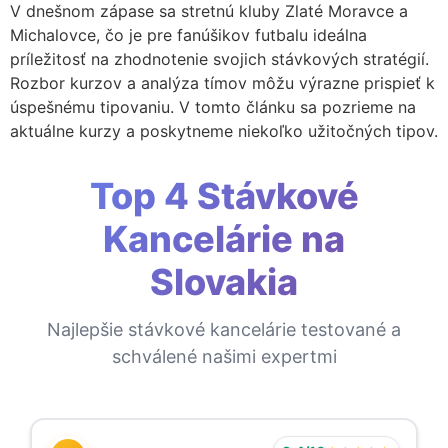
V dnešnom zápase sa stretnú kluby Zlaté Moravce a
Michalovce, čo je pre fanúšikov futbalu ideálna
príležitosť na zhodnotenie svojich stávkových stratégií.
Rozbor kurzov a analýza tímov môžu výrazne prispieť k
úspešnému tipovaniu. V tomto článku sa pozrieme na
aktuálne kurzy a poskytneme niekoľko užitočných tipov.
Top 4 Stávkové
Kancelárie na
Slovakia
Najlepšie stávkové kancelárie testované a
schválené našimi expertmi