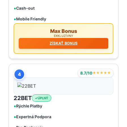
Cash-out
Mobile Friendly
Max Bonus
EXKLUZÍVNY
ZÍSKAŤ BONUS
8.7/10
★★★★★
4
22BET
ÚPLNÝ
Rýchle Platby
Expertná Podpora