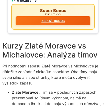
Pro Rozhranie
Super Bonus
EXKLUZÍVNY
ZÍSKAŤ BONUS
Kurzy Zlaté Moravce vs
Michalovce: Analýza tímov
Pri hodnotení zápasu Zlaté Moravce vs Michalovce je
dôležité zohľadniť niekoľko aspektov. Oba tímy majú
svoje silné a slabé stránky, ktoré môžu ovplyvniť
výsledok zápasu.
Zlaté Moravce:
Tím sa v posledných zápasoch
prezentoval solídnym výkonom, najmä na
domácom ihrisku, kde majú výhodu. Ich ofenzíva je