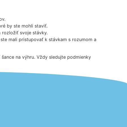
ov.
ré by ste mohli staviť.
 rozložiť svoje stávky.
 ste mali pristupovať k stávkam s rozumom a
ť šance na výhru. Vždy sledujte podmienky