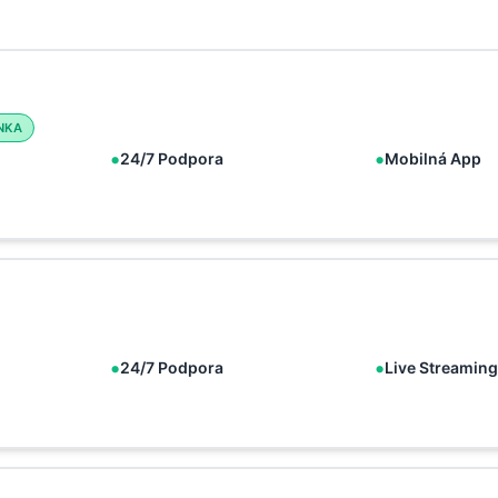
ÁNKA
24/7 Podpora
Mobilná App
24/7 Podpora
Live Streamin