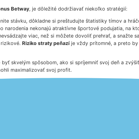
onus Betway
, je dôležité dodržiavať niekoľko stratégií:
ite stávku, dôkladne si preštudujte štatistiky tímov a hráč
ho narodenia nekonajú atraktívne športové podujatia, na kto
evsádzajte viac, než si môžete dovoliť prehrať, a snažte sa
 rizikové.
Riziko straty peňazí
je vždy prítomné, a preto by
byť skvelým spôsobom, ako si spríjemniť svoj deň a zvýši
ohli maximalizovať svoj profit.
nás
Právna stránka