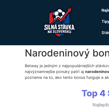
Naj
Tipy
Stá
Narodeninový bo
Betway je jedným z najpopulárnejších stávko
najvýznamnejšie ponuky patrí aj
narodenino
pozrieme na to, ako tento bonus funguje a a
Top 4 
Najlepš