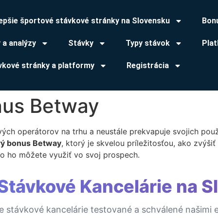
lepšie športové stávkové stránky na Slovensku
Bon
 a analýzy
Stávky
Typy stávok
Plat
vkové stránky a platformy
Registrácia
nus Betway
vých operátorov na trhu a neustále prekvapuje svojich pou
vý bonus Betway
, ktorý je skvelou príležitosťou, ako zvýši
ko ho môžete využiť vo svoj prospech.
Stávkové Kancelárie na S
ie stávkové kancelárie testované a schválené našimi 