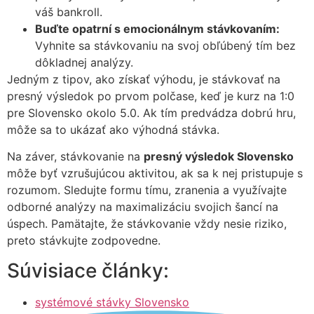
váš bankroll.
Buďte opatrní s emocionálnym stávkovaním:
Vyhnite sa stávkovaniu na svoj obľúbený tím bez
dôkladnej analýzy.
Jedným z tipov, ako získať výhodu, je stávkovať na
presný výsledok po prvom polčase, keď je kurz na 1:0
pre Slovensko okolo 5.0. Ak tím predvádza dobrú hru,
môže sa to ukázať ako výhodná stávka.
Na záver, stávkovanie na
presný výsledok Slovensko
môže byť vzrušujúcou aktivitou, ak sa k nej pristupuje s
rozumom. Sledujte formu tímu, zranenia a využívajte
odborné analýzy na maximalizáciu svojich šancí na
úspech. Pamätajte, že stávkovanie vždy nesie riziko,
preto stávkujte zodpovedne.
Súvisiace články:
systémové stávky Slovensko