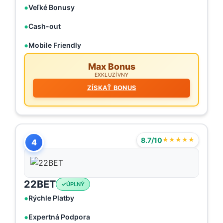
Veľké Bonusy
Cash-out
Mobile Friendly
Max Bonus
EXKLUZÍVNY
ZÍSKAŤ BONUS
8.7/10
★★★★★
4
22BET
ÚPLNÝ
Rýchle Platby
Expertná Podpora