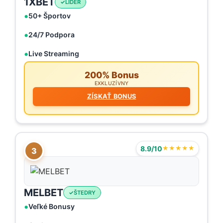
1XBET
LÍDER
50+ Športov
24/7 Podpora
Live Streaming
200% Bonus
EXKLUZÍVNY
ZÍSKAŤ BONUS
8.9/10
★★★★★
3
MELBET
ŠTEDRY
Veľké Bonusy