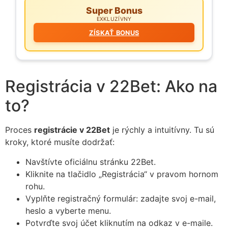
Super Bonus
EXKLUZÍVNY
ZÍSKAŤ BONUS
Registrácia v 22Bet: Ako na
to?
Proces
registrácie v 22Bet
je rýchly a intuitívny. Tu sú
kroky, ktoré musíte dodržať:
Navštívte oficiálnu stránku 22Bet.
Kliknite na tlačidlo „Registrácia“ v pravom hornom
rohu.
Vyplňte registračný formulár: zadajte svoj e-mail,
heslo a vyberte menu.
Potvrďte svoj účet kliknutím na odkaz v e-maile.