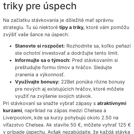
triky pre úspech
Na začiatku stávkovania je dôležité mať správnu
strategiu. Tu sú niektoré
tipy a triky,
ktoré vám pomôžu
zvýšiť vaše šance na úspech:
Stanovte si rozpočet:
Rozhodnite sa, koľko peňazí
ste ochotní investovať a dodržujte tento limit.
Informujte sa o týmoch:
Pred stávkovaním si
preštudujte formu tímov a hráčov. Sledujte
zranenia a výkonnosť.
Využívajte bonusy:
22Bet ponúka rôzne bonusy
pre nových aj existujúcich hráčov, ktoré môžete
využiť na zvýšenie svojich stávok.
Pri stávkovaní sa snažte vybrať zápasy s
atraktívnymi
kurzami
, napríklad na zápas medzi Chelsea a
Liverpoolom, kde sa kurzy pohybujú okolo 2.50 na
víťazstvo Chelsea. Ak stavíte 50 €, môžete vyhrať 125 €
v prípade úspechu. Avšak nezabúdajte, že každá stávka