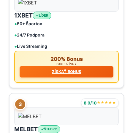
1XBET
LÍDER
50+ Športov
24/7 Podpora
Live Streaming
200% Bonus
EXKLUZÍVNY
ZÍSKAŤ BONUS
8.9/10
★★★★★
3
MELBET
ŠTEDRY