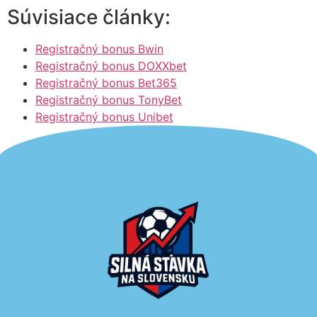
Súvisiace články:
Registračný bonus Bwin
Registračný bonus DOXXbet
Registračný bonus Bet365
Registračný bonus TonyBet
Registračný bonus Unibet