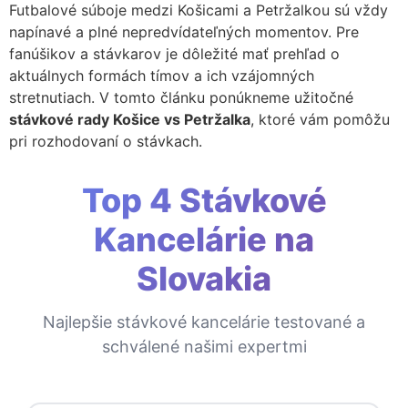
Futbalové súboje medzi Košicami a Petržalkou sú vždy
napínavé a plné nepredvídateľných momentov. Pre
fanúšikov a stávkarov je dôležité mať prehľad o
aktuálnych formách tímov a ich vzájomných
stretnutiach. V tomto článku ponúkneme užitočné
stávkové rady Košice vs Petržalka
, ktoré vám pomôžu
pri rozhodovaní o stávkach.
Top 4 Stávkové
Kancelárie na
Slovakia
Najlepšie stávkové kancelárie testované a
schválené našimi expertmi