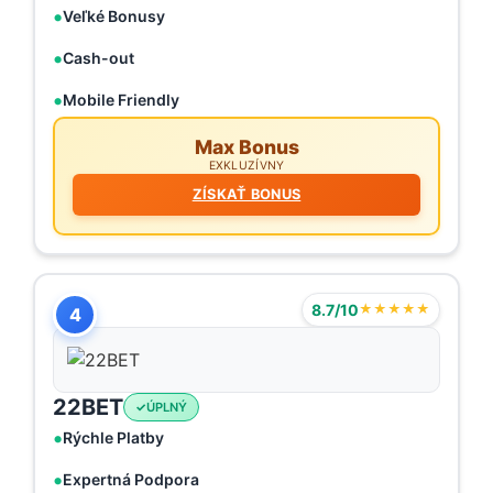
Veľké Bonusy
Cash-out
Mobile Friendly
Max Bonus
EXKLUZÍVNY
ZÍSKAŤ BONUS
8.7/10
★★★★★
4
22BET
ÚPLNÝ
Rýchle Platby
Expertná Podpora