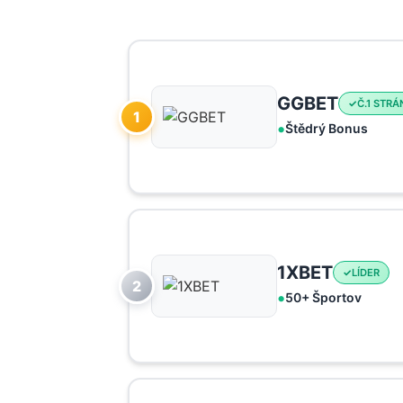
GGBET
Č.1 STR
1
Štědrý Bonus
1XBET
LÍDER
2
50+ Športov