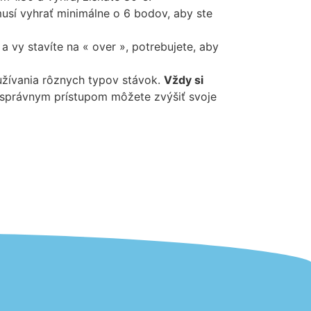
 musí vyhrať minimálne o 6 bodov, aby ste
 vy stavíte na « over », potrebujete, aby
užívania rôznych typov stávok.
Vždy si
. S správnym prístupom môžete zvýšiť svoje