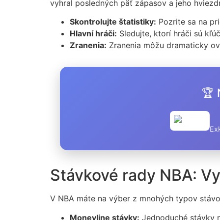
vyhral posledných päť zápasov a jeho hviezd
Skontrolujte štatistiky:
Pozrite sa na pr
Hlavní hráči:
Sledujte, ktorí hráči sú kľ
Zranenia:
Zranenia môžu dramaticky ovp
🏆 
Ex
Stávkové rady NBA: Vy
V NBA máte na výber z mnohých typov stávok
Moneyline stávky:
Jednoduché stávky na 