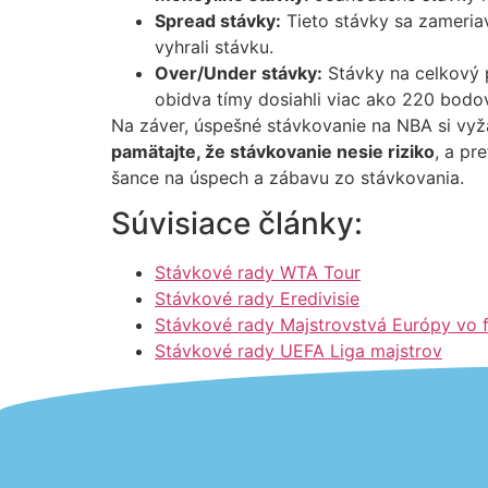
Spread stávky:
Tieto stávky sa zameriava
vyhrali stávku.
Over/Under stávky:
Stávky na celkový p
obidva tímy dosiahli viac ako 220 bodo
Na záver, úspešné stávkovanie na NBA si vyž
pamätajte, že stávkovanie nesie riziko
, a pr
šance na úspech a zábavu zo stávkovania.
Súvisiace články:
Stávkové rady WTA Tour
Stávkové rady Eredivisie
Stávkové rady Majstrovstvá Európy vo f
Stávkové rady UEFA Liga majstrov