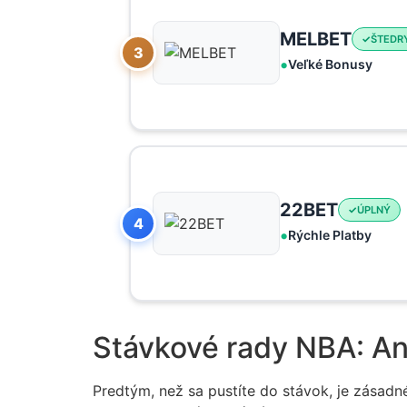
MELBET
ŠTEDR
3
Veľké Bonusy
22BET
ÚPLNÝ
4
Rýchle Platby
Stávkové rady NBA: An
Predtým, než sa pustíte do stávok, je zásad