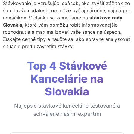
Stávkovanie je vzrušujúci spôsob, ako zvýšiť zážitok zo
športových udalostí, no môže byť aj náročné, najmä pre
nováčikov. V článku sa zameriame na
stávkové rady
Slovakia
, ktoré vám pomôžu robiť informovanejšie
rozhodnutia a maximalizovať vaše šance na úspech.
Získajte cenné tipy a naučte sa, ako správne analyzovať
situácie pred uzavretím stávky.
Top 4 Stávkové
Kancelárie na
Slovakia
Najlepšie stávkové kancelárie testované a
schválené našimi expertmi