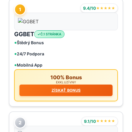
9.4/10
★★★★★
1
GGBET
Č.1 STRÁNKA
Štědrý Bonus
24/7 Podpora
Mobilná App
100% Bonus
EXKLUZÍVNY
ZÍSKAŤ BONUS
9.1/10
★★★★★
2