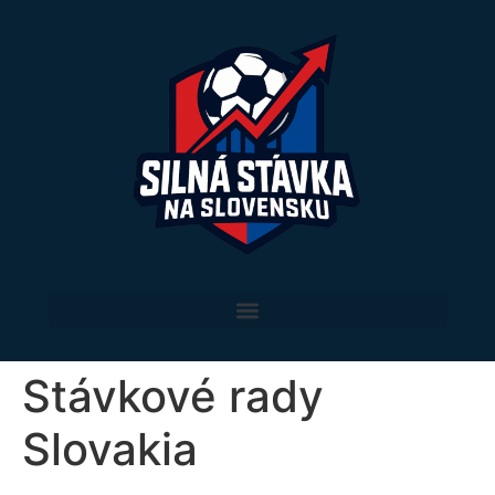
Stávkové rady
Slovakia