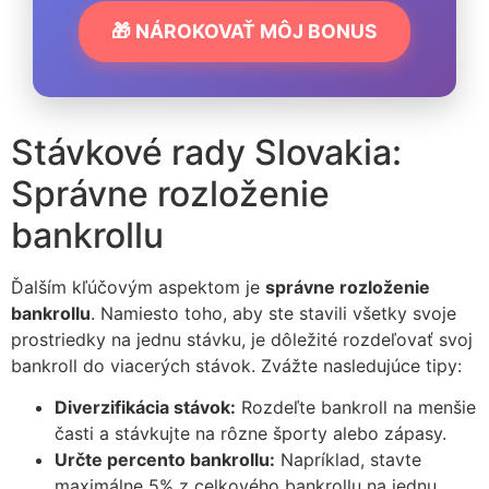
🎁 NÁROKOVAŤ MÔJ BONUS
Stávkové rady Slovakia:
Správne rozloženie
bankrollu
Ďalším kľúčovým aspektom je
správne rozloženie
bankrollu
. Namiesto toho, aby ste stavili všetky svoje
prostriedky na jednu stávku, je dôležité rozdeľovať svoj
bankroll do viacerých stávok. Zvážte nasledujúce tipy:
Diverzifikácia stávok:
Rozdeľte bankroll na menšie
časti a stávkujte na rôzne športy alebo zápasy.
Určte percento bankrollu:
Napríklad, stavte
maximálne 5% z celkového bankrollu na jednu