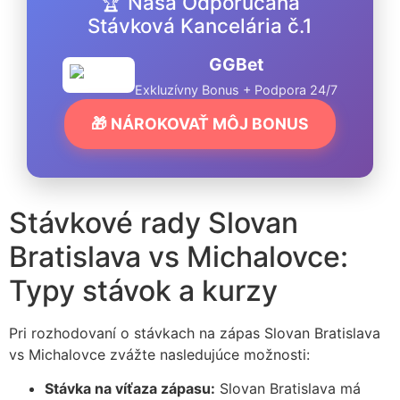
🏆 Náša Odporúčaná
Stávková Kancelária č.1
GGBet
Exkluzívny Bonus + Podpora 24/7
🎁 NÁROKOVAŤ MÔJ BONUS
Stávkové rady Slovan
Bratislava vs Michalovce:
Typy stávok a kurzy
Pri rozhodovaní o stávkach na zápas Slovan Bratislava
vs Michalovce zvážte nasledujúce možnosti:
Stávka na víťaza zápasu:
Slovan Bratislava má