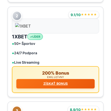
9.1/10
★★★★★
2
1XBET
LÍDER
50+ Športov
24/7 Podpora
Live Streaming
200% Bonus
EXKLUZÍVNY
ZÍSKAŤ BONUS
8.9/10
★★★★★
3