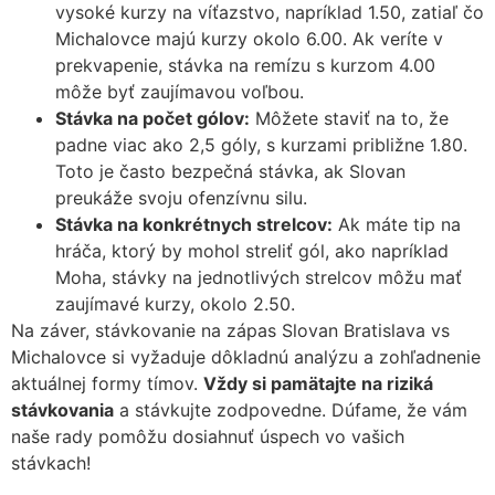
vysoké kurzy na víťazstvo, napríklad 1.50, zatiaľ čo
Michalovce majú kurzy okolo 6.00. Ak veríte v
prekvapenie, stávka na remízu s kurzom 4.00
môže byť zaujímavou voľbou.
Stávka na počet gólov:
Môžete staviť na to, že
padne viac ako 2,5 góly, s kurzami približne 1.80.
Toto je často bezpečná stávka, ak Slovan
preukáže svoju ofenzívnu silu.
Stávka na konkrétnych strelcov:
Ak máte tip na
hráča, ktorý by mohol streliť gól, ako napríklad
Moha, stávky na jednotlivých strelcov môžu mať
zaujímavé kurzy, okolo 2.50.
Na záver, stávkovanie na zápas Slovan Bratislava vs
Michalovce si vyžaduje dôkladnú analýzu a zohľadnenie
aktuálnej formy tímov.
Vždy si pamätajte na riziká
stávkovania
a stávkujte zodpovedne. Dúfame, že vám
naše rady pomôžu dosiahnuť úspech vo vašich
stávkach!