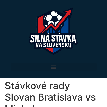
Stávkové rady
Slovan Bratislava vs