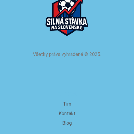
Všetky práva vyhradené
©
2025.
o nás
Tím
Kontakt
Blog