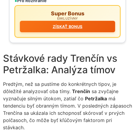
Pro Rozhranie
Super Bonus
EXKLUZÍVNY
ZÍSKAŤ BONUS
Stávkové rady Trenčín vs
Petržalka: Analýza tímov
Predtým, než sa pustíme do konkrétnych tipov, je
dôležité analyzovať oba tímy.
Trenčín
sa zvyčajne
vyznačuje silným útokom, zatiaľ čo
Petržalka
má
tendenciu byť obranným tímom. V posledných zápasoch
Trenčína sa ukázala ich schopnosť skórovať v prvých
polčasoch, čo môže byť kľúčovým faktorom pri
stávkach.