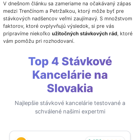
V dnešnom článku sa zameriame na očakávaný zápas
medzi Trenčínom a Petržalkou, ktorý môže byť pre
stávkových nadšencov veľmi zaujímavý. S množstvom
faktorov, ktoré ovplyvňujú výsledok, si pre vás
pripravíme niekoľko
užitočných stávkových rád
, ktoré
vám pomôžu pri rozhodovaní.
Top 4 Stávkové
Kancelárie na
Slovakia
Najlepšie stávkové kancelárie testované a
schválené našimi expertmi