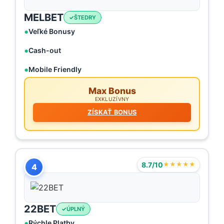
MELBET
ŠTEDRY
Veľké Bonusy
Cash-out
Mobile Friendly
Max Bonus
EXKLUZÍVNY
ZÍSKAŤ BONUS
8.7/10
★★★★★
4
22BET
ÚPLNÝ
Rýchle Platby