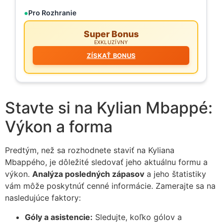
Pro Rozhranie
Super Bonus
EXKLUZÍVNY
ZÍSKAŤ BONUS
Stavte si na Kylian Mbappé:
Výkon a forma
Predtým, než sa rozhodnete staviť na Kyliana
Mbappého, je dôležité sledovať jeho aktuálnu formu a
výkon.
Analýza posledných zápasov
a jeho štatistiky
vám môže poskytnúť cenné informácie. Zamerajte sa na
nasledujúce faktory:
Góly a asistencie:
Sledujte, koľko gólov a