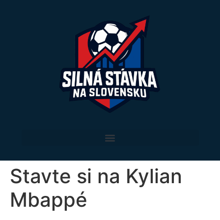
Stavte si na Kylian
Mbappé