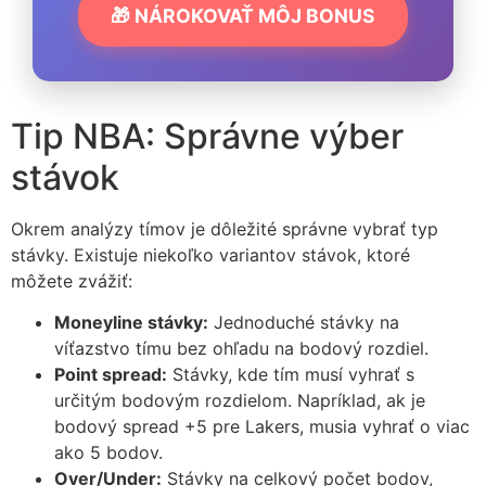
🎁 NÁROKOVAŤ MÔJ BONUS
Tip NBA: Správne výber
stávok
Okrem analýzy tímov je dôležité správne vybrať typ
stávky. Existuje niekoľko variantov stávok, ktoré
môžete zvážiť:
Moneyline stávky:
Jednoduché stávky na
víťazstvo tímu bez ohľadu na bodový rozdiel.
Point spread:
Stávky, kde tím musí vyhrať s
určitým bodovým rozdielom. Napríklad, ak je
bodový spread +5 pre Lakers, musia vyhrať o viac
ako 5 bodov.
Over/Under:
Stávky na celkový počet bodov,