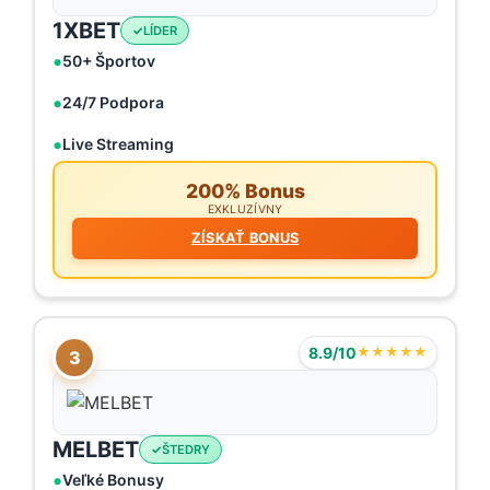
1XBET
LÍDER
50+ Športov
24/7 Podpora
Live Streaming
200% Bonus
EXKLUZÍVNY
ZÍSKAŤ BONUS
8.9/10
★★★★★
3
MELBET
ŠTEDRY
Veľké Bonusy