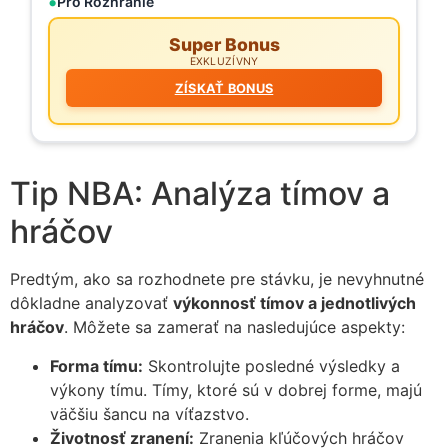
Pro Rozhranie
Super Bonus
EXKLUZÍVNY
ZÍSKAŤ BONUS
Tip NBA: Analýza tímov a
hráčov
Predtým, ako sa rozhodnete pre stávku, je nevyhnutné
dôkladne analyzovať
výkonnosť tímov a jednotlivých
hráčov
. Môžete sa zamerať na nasledujúce aspekty:
Forma tímu:
Skontrolujte posledné výsledky a
výkony tímu. Tímy, ktoré sú v dobrej forme, majú
väčšiu šancu na víťazstvo.
Životnosť zranení:
Zranenia kľúčových hráčov