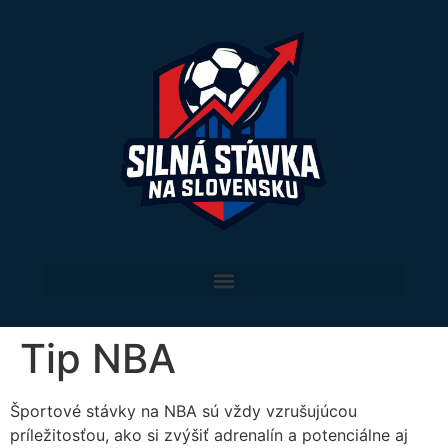
Tip NBA
Športové stávky na NBA sú vždy vzrušujúcou
príležitosťou, ako si zvýšiť adrenalín a potenciálne aj