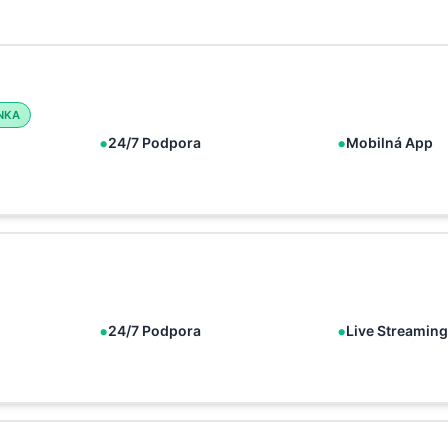
ÁNKA
24/7 Podpora
Mobilná App
24/7 Podpora
Live Streamin