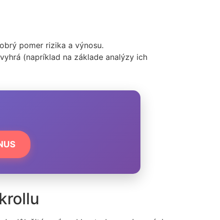
obrý pomer rizika a výnosu.
 vyhrá (napríklad na základe analýzy ich
NUS
krollu