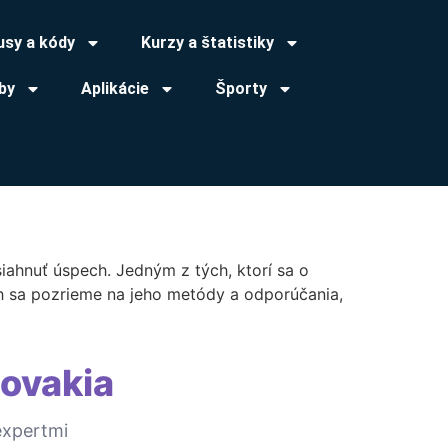
usy a kódy
Kurzy a štatistiky
by
Aplikácie
Športy
iahnuť úspech. Jedným z tých, ktorí sa o
och sa pozrieme na jeho metódy a odporúčania,
lovakia
expertmi