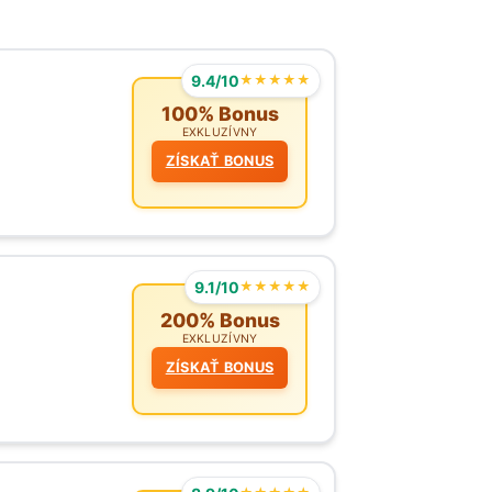
9.4/10
★★★★★
100% Bonus
EXKLUZÍVNY
ZÍSKAŤ BONUS
9.1/10
★★★★★
200% Bonus
EXKLUZÍVNY
g
ZÍSKAŤ BONUS