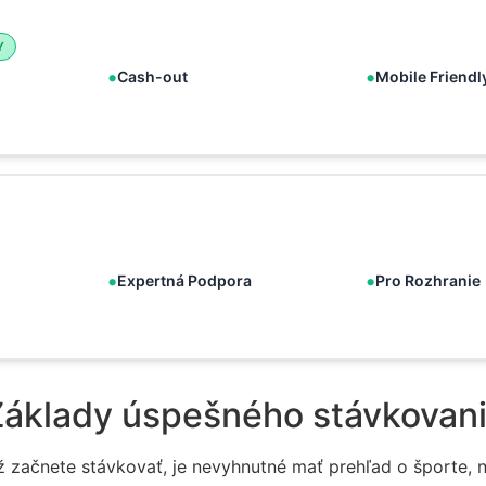
Y
Cash-out
Mobile Friendl
Expertná Podpora
Pro Rozhranie
 Základy úspešného stávkovan
 začnete stávkovať, je nevyhnutné mať prehľad o športe, na