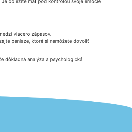
 Je dôležité mať pod kontrolou svoje emócie
 medzi viacero zápasov.
ajte peniaze, ktoré si nemôžete dovoliť
 že dôkladná analýza a psychologická