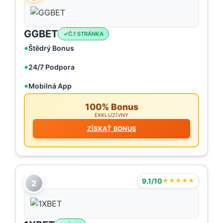
GGBET
Č.1 STRÁNKA
Štědrý Bonus
24/7 Podpora
Mobilná App
100% Bonus
EXKLUZÍVNY
ZÍSKAŤ BONUS
9.1/10
★★★★★
2