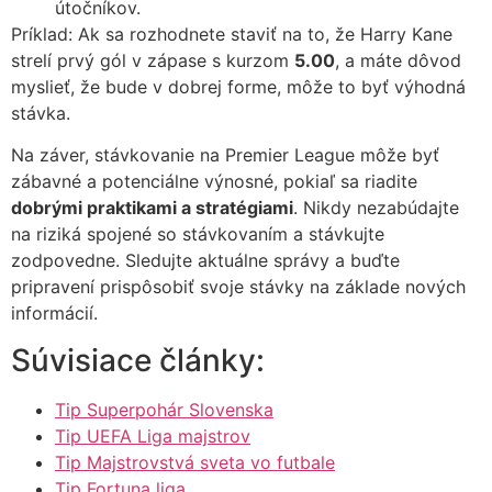
útočníkov.
Príklad: Ak sa rozhodnete staviť na to, že Harry Kane
strelí prvý gól v zápase s kurzom
5.00
, a máte dôvod
myslieť, že bude v dobrej forme, môže to byť výhodná
stávka.
Na záver, stávkovanie na Premier League môže byť
zábavné a potenciálne výnosné, pokiaľ sa riadite
dobrými praktikami a stratégiami
. Nikdy nezabúdajte
na riziká spojené so stávkovaním a stávkujte
zodpovedne. Sledujte aktuálne správy a buďte
pripravení prispôsobiť svoje stávky na základe nových
informácií.
Súvisiace články:
Tip Superpohár Slovenska
Tip UEFA Liga majstrov
Tip Majstrovstvá sveta vo futbale
Tip Fortuna liga