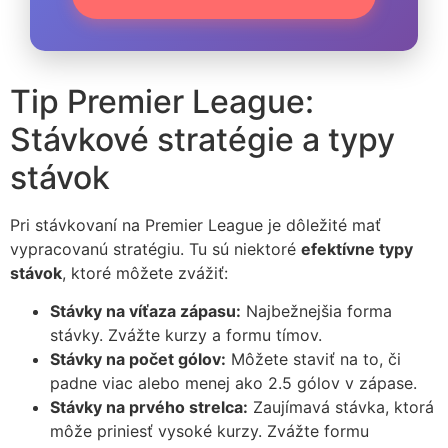
Tip Premier League:
Stávkové stratégie a typy
stávok
Pri stávkovaní na Premier League je dôležité mať
vypracovanú stratégiu. Tu sú niektoré
efektívne typy
stávok
, ktoré môžete zvážiť:
Stávky na víťaza zápasu:
Najbežnejšia forma
stávky. Zvážte kurzy a formu tímov.
Stávky na počet gólov:
Môžete staviť na to, či
padne viac alebo menej ako 2.5 gólov v zápase.
Stávky na prvého strelca:
Zaujímavá stávka, ktorá
môže priniesť vysoké kurzy. Zvážte formu