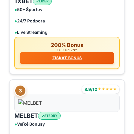
1XBET
LÍDER
50+ Športov
24/7 Podpora
Live Streaming
200% Bonus
EXKLUZÍVNY
ZÍSKAŤ BONUS
8.9/10
★★★★★
3
MELBET
ŠTEDRY
Veľké Bonusy