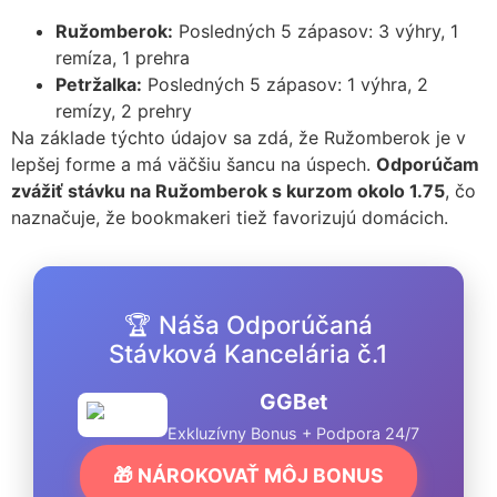
Ružomberok:
Posledných 5 zápasov: 3 výhry, 1
remíza, 1 prehra
Petržalka:
Posledných 5 zápasov: 1 výhra, 2
remízy, 2 prehry
Na základe týchto údajov sa zdá, že Ružomberok je v
lepšej forme a má väčšiu šancu na úspech.
Odporúčam
zvážiť stávku na Ružomberok s kurzom okolo 1.75
, čo
naznačuje, že bookmakeri tiež favorizujú domácich.
🏆 Náša Odporúčaná
Stávková Kancelária č.1
GGBet
Exkluzívny Bonus + Podpora 24/7
🎁 NÁROKOVAŤ MÔJ BONUS