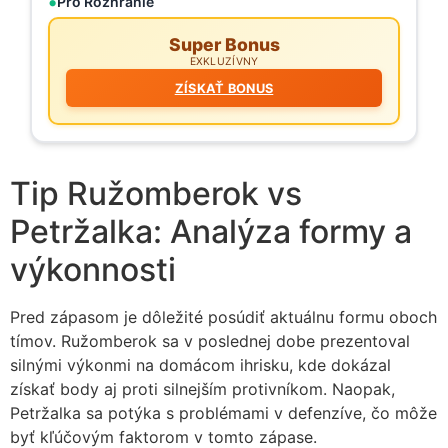
Pro Rozhranie
Super Bonus
EXKLUZÍVNY
ZÍSKAŤ BONUS
Tip Ružomberok vs
Petržalka: Analýza formy a
výkonnosti
Pred zápasom je dôležité posúdiť aktuálnu formu oboch
tímov. Ružomberok sa v poslednej dobe prezentoval
silnými výkonmi na domácom ihrisku, kde dokázal
získať body aj proti silnejším protivníkom. Naopak,
Petržalka sa potýka s problémami v defenzíve, čo môže
byť kľúčovým faktorom v tomto zápase.