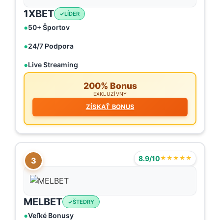
1XBET
LÍDER
50+ Športov
24/7 Podpora
Live Streaming
200% Bonus
EXKLUZÍVNY
ZÍSKAŤ BONUS
8.9/10
★★★★★
3
MELBET
ŠTEDRY
Veľké Bonusy