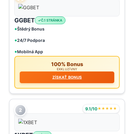
GGBET
Č.1 STRÁNKA
Štědrý Bonus
24/7 Podpora
Mobilná App
100% Bonus
EXKLUZÍVNY
ZÍSKAŤ BONUS
9.1/10
★★★★★
2