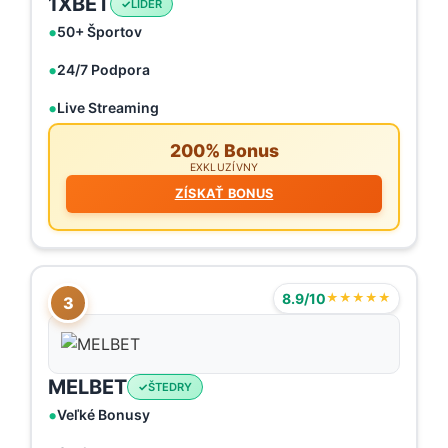
1XBET
LÍDER
50+ Športov
24/7 Podpora
Live Streaming
200% Bonus
EXKLUZÍVNY
ZÍSKAŤ BONUS
8.9/10
★★★★★
3
MELBET
ŠTEDRY
Veľké Bonusy