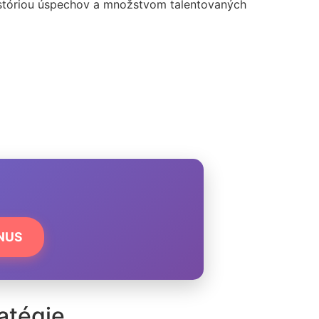
históriou úspechov a množstvom talentovaných
NUS
atégie