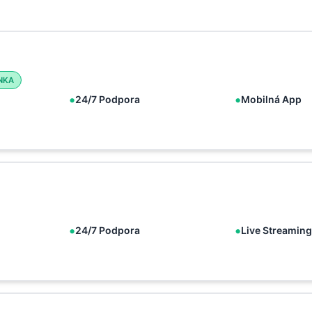
ÁNKA
24/7 Podpora
Mobilná App
24/7 Podpora
Live Streamin