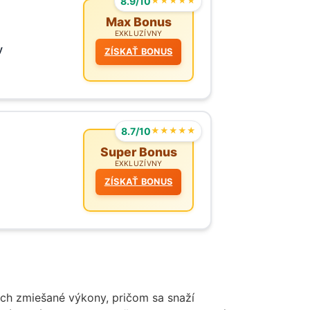
8.9/10
★★★★★
Max Bonus
EXKLUZÍVNY
y
ZÍSKAŤ BONUS
8.7/10
★★★★★
Super Bonus
EXKLUZÍVNY
ZÍSKAŤ BONUS
h zmiešané výkony, pričom sa snaží