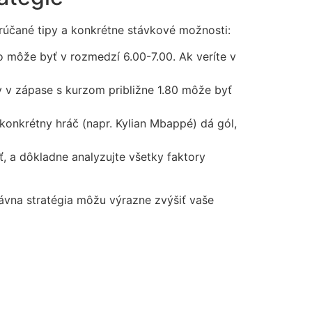
orúčané tipy a konkrétne stávkové možnosti:
o môže byť v rozmedzí 6.00-7.00. Ak veríte v
 v zápase s kurzom približne 1.80 môže byť
konkrétny hráč (napr. Kylian Mbappé) dá gól,
iť, a dôkladne analyzujte všetky faktory
rávna stratégia môžu výrazne zvýšiť vaše