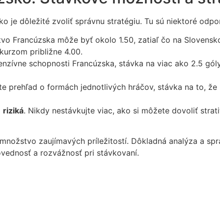
ko je dôležité zvoliť správnu stratégiu. Tu sú niektoré odp
tvo Francúzska môže byť okolo 1.50, zatiaľ čo na Slovensk
kurzom približne 4.00.
zívne schopnosti Francúzska, stávka na viac ako 2.5 góly
 prehľad o formách jednotlivých hráčov, stávka na to, že 
i
riziká
. Nikdy nestávkujte viac, ako si môžete dovoliť strat
 množstvo zaujímavých príležitostí. Dôkladná analýza a sp
vednosť a rozvážnosť pri stávkovaní.