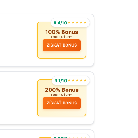
9.4/10
★★★★★
100% Bonus
EXKLUZÍVNY
ZÍSKAŤ BONUS
9.1/10
★★★★★
200% Bonus
EXKLUZÍVNY
g
ZÍSKAŤ BONUS