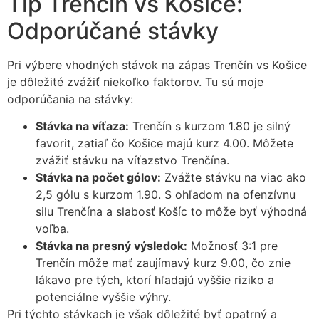
Tip Trenčín vs Košice:
Odporúčané stávky
Pri výbere vhodných stávok na zápas Trenčín vs Košice
je dôležité zvážiť niekoľko faktorov. Tu sú moje
odporúčania na stávky:
Stávka na víťaza:
Trenčín s kurzom 1.80 je silný
favorit, zatiaľ čo Košice majú kurz 4.00. Môžete
zvážiť stávku na víťazstvo Trenčína.
Stávka na počet gólov:
Zvážte stávku na viac ako
2,5 gólu s kurzom 1.90. S ohľadom na ofenzívnu
silu Trenčína a slabosť Košíc to môže byť výhodná
voľba.
Stávka na presný výsledok:
Možnosť 3:1 pre
Trenčín môže mať zaujímavý kurz 9.00, čo znie
lákavo pre tých, ktorí hľadajú vyššie riziko a
potenciálne vyššie výhry.
Pri týchto stávkach je však dôležité byť opatrný a