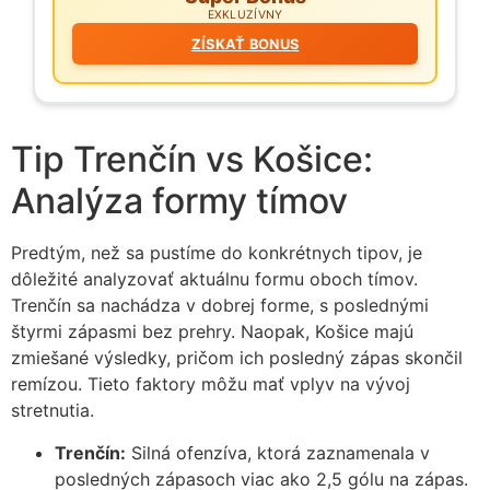
EXKLUZÍVNY
ZÍSKAŤ BONUS
Tip Trenčín vs Košice:
Analýza formy tímov
Predtým, než sa pustíme do konkrétnych tipov, je
dôležité analyzovať aktuálnu formu oboch tímov.
Trenčín sa nachádza v dobrej forme, s poslednými
štyrmi zápasmi bez prehry. Naopak, Košice majú
zmiešané výsledky, pričom ich posledný zápas skončil
remízou. Tieto faktory môžu mať vplyv na vývoj
stretnutia.
Trenčín:
Silná ofenzíva, ktorá zaznamenala v
posledných zápasoch viac ako 2,5 gólu na zápas.