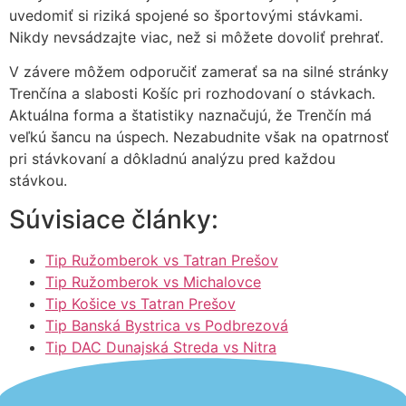
uvedomiť si riziká spojené so športovými stávkami.
Nikdy nevsádzajte viac, než si môžete dovoliť prehrať.
V závere môžem odporučiť zamerať sa na silné stránky
Trenčína a slabosti Košíc pri rozhodovaní o stávkach.
Aktuálna forma a štatistiky naznačujú, že Trenčín má
veľkú šancu na úspech. Nezabudnite však na opatrnosť
pri stávkovaní a dôkladnú analýzu pred každou
stávkou.
Súvisiace články:
Tip Ružomberok vs Tatran Prešov
Tip Ružomberok vs Michalovce
Tip Košice vs Tatran Prešov
Tip Banská Bystrica vs Podbrezová
Tip DAC Dunajská Streda vs Nitra