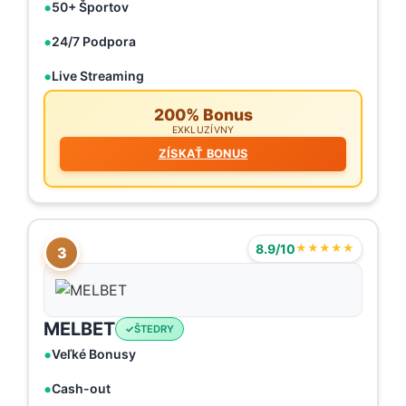
50+ Športov
24/7 Podpora
Live Streaming
200% Bonus
EXKLUZÍVNY
ZÍSKAŤ BONUS
8.9/10
★★★★★
3
MELBET
ŠTEDRY
Veľké Bonusy
Cash-out