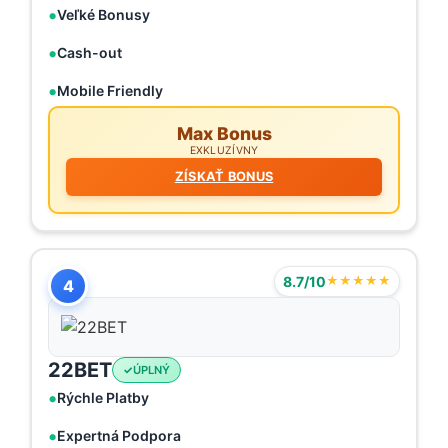
Veľké Bonusy
Cash-out
Mobile Friendly
Max Bonus
EXKLUZÍVNY
ZÍSKAŤ BONUS
8.7/10
★★★★★
4
22BET
ÚPLNÝ
Rýchle Platby
Expertná Podpora