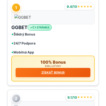
9.4/10
★★★★★
1
GGBET
Č.1 STRÁNKA
Štědrý Bonus
24/7 Podpora
Mobilná App
100% Bonus
EXKLUZÍVNY
ZÍSKAŤ BONUS
9.1/10
★★★★★
2