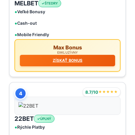
MELBET
ŠTEDRY
Veľké Bonusy
Cash-out
Mobile Friendly
Max Bonus
EXKLUZÍVNY
ZÍSKAŤ BONUS
8.7/10
★★★★★
4
22BET
ÚPLNÝ
Rýchle Platby