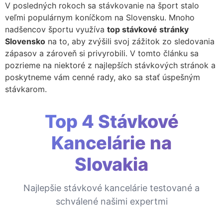
V posledných rokoch sa stávkovanie na šport stalo
veľmi populárnym koníčkom na Slovensku. Mnoho
nadšencov športu využíva
top stávkové stránky
Slovensko
na to, aby zvýšili svoj zážitok zo sledovania
zápasov a zároveň si privyrobili. V tomto článku sa
pozrieme na niektoré z najlepších stávkových stránok a
poskytneme vám cenné rady, ako sa stať úspešným
stávkarom.
Top 4 Stávkové
Kancelárie na
Slovakia
Najlepšie stávkové kancelárie testované a
schválené našimi expertmi