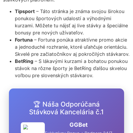
Tipsport
– Táto stránka je známa svojou širokou
ponukou športových udalostí a výhodnými
kurzami. Môžete tu nájsť aj live stávky a špeciálne
bonusy pre nových užívateľov.
Fortuna
– Fortuna ponúka atraktívne promo akcie
a jednoduché rozhranie, ktoré uľahčuje orientáciu.
Skvelé pre začiatočníkov aj pokročilých stávkarov.
BetRing
– S lákavými kurzami a bohatou ponukou
stávok na rôzne športy je BetRing ďalšou skvelou
voľbou pre slovenských stávkarov.
🏆 Náša Odporúčaná
Stávková Kancelária č.1
GGBet