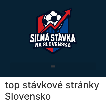
top stávkové stránky
Slovensko