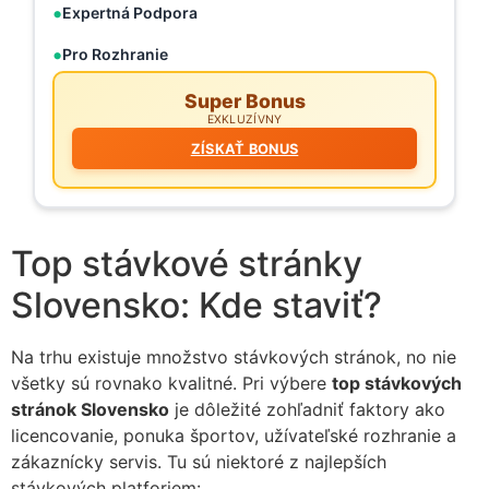
Expertná Podpora
Pro Rozhranie
Super Bonus
EXKLUZÍVNY
ZÍSKAŤ BONUS
Top stávkové stránky
Slovensko: Kde staviť?
Na trhu existuje množstvo stávkových stránok, no nie
všetky sú rovnako kvalitné. Pri výbere
top stávkových
stránok Slovensko
je dôležité zohľadniť faktory ako
licencovanie, ponuka športov, užívateľské rozhranie a
zákaznícky servis. Tu sú niektoré z najlepších
stávkových platforiem: