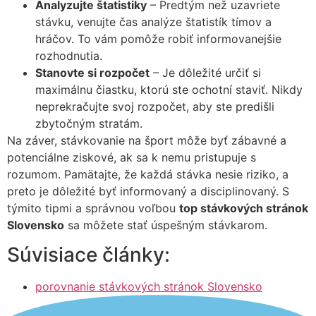
Analyzujte štatistiky
– Predtým než uzavriete
stávku, venujte čas analýze štatistík tímov a
hráčov. To vám pomôže robiť informovanejšie
rozhodnutia.
Stanovte si rozpočet
– Je dôležité určiť si
maximálnu čiastku, ktorú ste ochotní staviť. Nikdy
neprekračujte svoj rozpočet, aby ste predišli
zbytočným stratám.
Na záver, stávkovanie na šport môže byť zábavné a
potenciálne ziskové, ak sa k nemu pristupuje s
rozumom. Pamätajte, že každá stávka nesie riziko, a
preto je dôležité byť informovaný a disciplinovaný. S
týmito tipmi a správnou voľbou
top stávkových stránok
Slovensko
sa môžete stať úspešným stávkarom.
Súvisiace články:
porovnanie stávkových stránok Slovensko