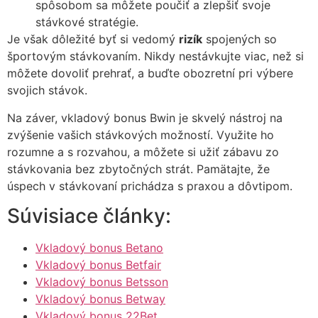
spôsobom sa môžete poučiť a zlepšiť svoje
stávkové stratégie.
Je však dôležité byť si vedomý
rizík
spojených so
športovým stávkovaním. Nikdy nestávkujte viac, než si
môžete dovoliť prehrať, a buďte obozretní pri výbere
svojich stávok.
Na záver, vkladový bonus Bwin je skvelý nástroj na
zvýšenie vašich stávkových možností. Využite ho
rozumne a s rozvahou, a môžete si užiť zábavu zo
stávkovania bez zbytočných strát. Pamätajte, že
úspech v stávkovaní prichádza s praxou a dôvtipom.
Súvisiace články:
Vkladový bonus Betano
Vkladový bonus Betfair
Vkladový bonus Betsson
Vkladový bonus Betway
Vkladový bonus 22Bet