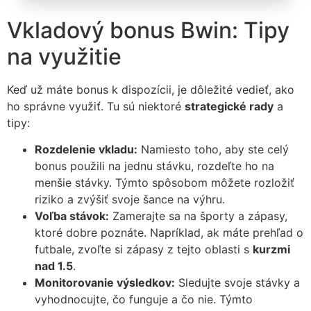
Vkladový bonus Bwin: Tipy
na využitie
Keď už máte bonus k dispozícii, je dôležité vedieť, ako
ho správne využiť. Tu sú niektoré
strategické rady
a
tipy:
Rozdelenie vkladu:
Namiesto toho, aby ste celý
bonus použili na jednu stávku, rozdeľte ho na
menšie stávky. Týmto spôsobom môžete rozložiť
riziko a zvýšiť svoje šance na výhru.
Voľba stávok:
Zamerajte sa na športy a zápasy,
ktoré dobre poznáte. Napríklad, ak máte prehľad o
futbale, zvoľte si zápasy z tejto oblasti s
kurzmi
nad 1.5
.
Monitorovanie výsledkov:
Sledujte svoje stávky a
vyhodnocujte, čo funguje a čo nie. Týmto