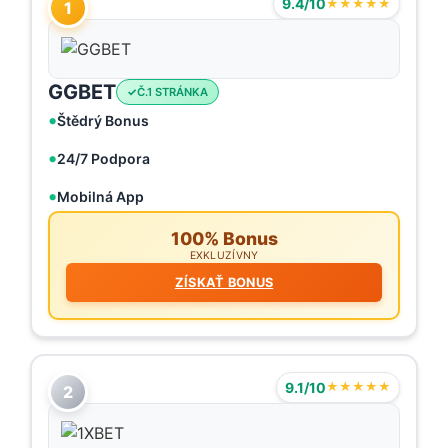
9.4/10
★★★★★
1
GGBET
Č.1 STRÁNKA
Štědrý Bonus
24/7 Podpora
Mobilná App
100% Bonus
EXKLUZÍVNY
ZÍSKAŤ BONUS
9.1/10
★★★★★
2