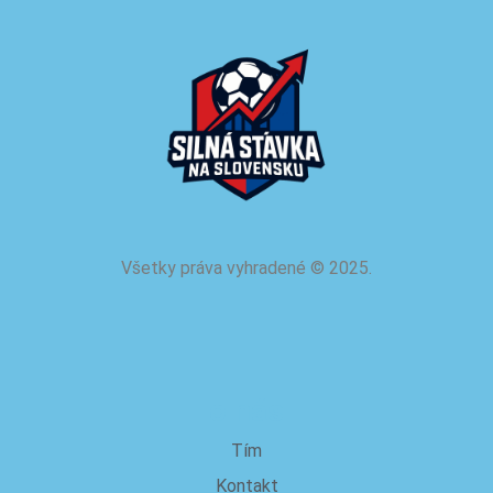
Všetky práva vyhradené
©
2025.
o nás
Tím
Kontakt