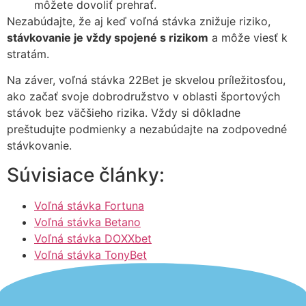
môžete dovoliť prehrať.
Nezabúdajte, že aj keď voľná stávka znižuje riziko,
stávkovanie je vždy spojené s rizikom
a môže viesť k
stratám.
Na záver, voľná stávka 22Bet je skvelou príležitosťou,
ako začať svoje dobrodružstvo v oblasti športových
stávok bez väčšieho rizika. Vždy si dôkladne
preštudujte podmienky a nezabúdajte na zodpovedné
stávkovanie.
Súvisiace články:
Voľná stávka Fortuna
Voľná stávka Betano
Voľná stávka DOXXbet
Voľná stávka TonyBet