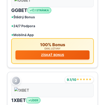
GGBET
Č.1 STRÁNKA
Štědrý Bonus
24/7 Podpora
Mobilná App
100% Bonus
EXKLUZÍVNY
ZÍSKAŤ BONUS
9.1/10
★★★★★
2
1XBET
LÍDER