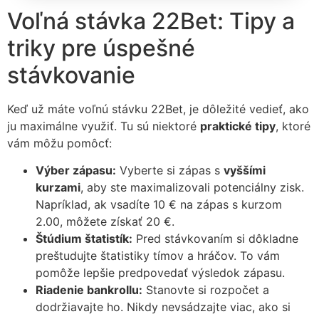
Voľná stávka 22Bet: Tipy a
triky pre úspešné
stávkovanie
Keď už máte voľnú stávku 22Bet, je dôležité vedieť, ako
ju maximálne využiť. Tu sú niektoré
praktické tipy
, ktoré
vám môžu pomôcť:
Výber zápasu:
Vyberte si zápas s
vyššími
kurzami
, aby ste maximalizovali potenciálny zisk.
Napríklad, ak vsadíte 10 € na zápas s kurzom
2.00, môžete získať 20 €.
Štúdium štatistík:
Pred stávkovaním si dôkladne
preštudujte štatistiky tímov a hráčov. To vám
pomôže lepšie predpovedať výsledok zápasu.
Riadenie bankrollu:
Stanovte si rozpočet a
dodržiavajte ho. Nikdy nevsádzajte viac, ako si