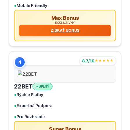
Mobile Friendly
Max Bonus
EXKLUZÍVNY
ZÍSKAŤ BONUS
8.7/10
★★★★★
4
22BET
ÚPLNÝ
Rýchle Platby
Expertná Podpora
Pro Rozhranie
Super Bonus