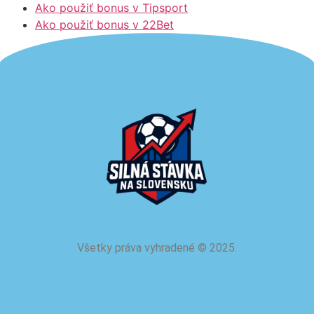
Ako použiť bonus v Tipsport
Ako použiť bonus v 22Bet
Všetky práva vyhradené
©
2025.