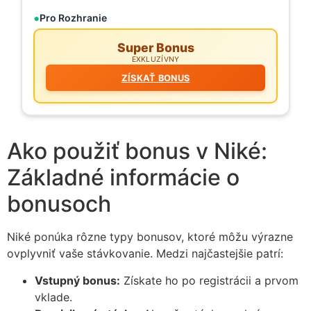
Pro Rozhranie
Super Bonus
EXKLUZÍVNY
ZÍSKAŤ BONUS
Ako použiť bonus v Niké:
Základné informácie o
bonusoch
Niké ponúka rôzne typy bonusov, ktoré môžu výrazne
ovplyvniť vaše stávkovanie. Medzi najčastejšie patrí:
Vstupný bonus:
Získate ho po registrácii a prvom
vklade.