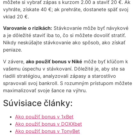
môžete si vybrať zápas s kurzom 2.00 a staviť 20 €. Ak
vyhráte, získate 40 €; ak prehráte, dostanete späť svoj
vklad 20 €.
Varovanie o rizikách:
Stávkovanie môže byť návykové
a je dôležité staviť iba to, čo si môžete dovoliť stratiť.
Nikdy neskúšajte stávkovanie ako spôsob, ako získať
peniaze.
V závere,
ako použiť bonus v Niké
môže byť kľúčom k
vašemu úspechu v stávkovaní. Dôležité je, aby ste sa
riadili stratégiou, analyzovali zápasy a starostlivo
spravovali svoj bankroll. S rozumným prístupom môžete
maximalizovať svoje šance na výhru.
Súvisiace články:
Ako použiť bonus v 1xBet
Ako použiť bonus v DOXXbet
Ako použiť bonus v TonyBet