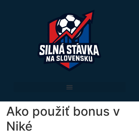
Ako použiť bonus v
Niké