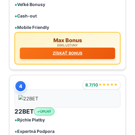
Veľké Bonusy
Cash-out
Mobile Friendly
Max Bonus
EXKLUZÍVNY
ZÍSKAŤ BONUS
8.7/10
★★★★★
4
22BET
ÚPLNÝ
Rýchle Platby
Expertná Podpora