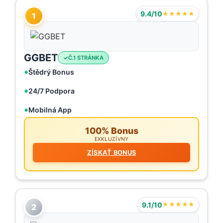
9.4/10
★★★★★
1
GGBET
Č.1 STRÁNKA
Štědrý Bonus
24/7 Podpora
Mobilná App
100% Bonus
EXKLUZÍVNY
ZÍSKAŤ BONUS
9.1/10
★★★★★
2