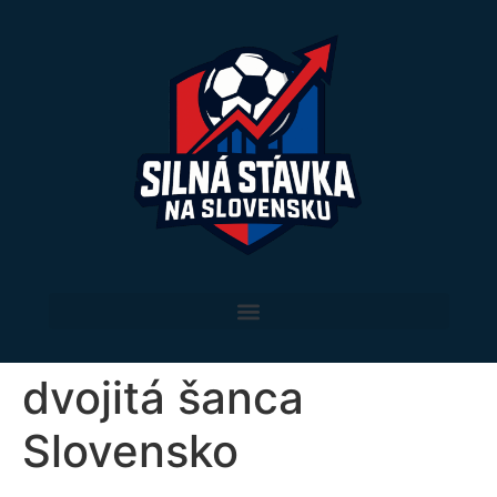
dvojitá šanca
Slovensko