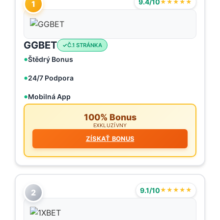
9.4/10
★★★★★
1
GGBET
Č.1 STRÁNKA
Štědrý Bonus
24/7 Podpora
Mobilná App
100% Bonus
EXKLUZÍVNY
ZÍSKAŤ BONUS
9.1/10
★★★★★
2