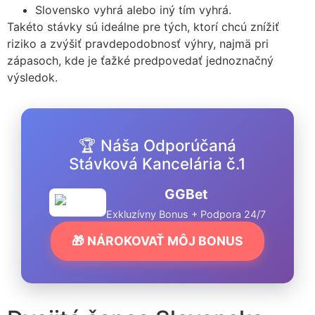
Slovensko vyhrá alebo iný tím vyhrá.
Takéto stávky sú ideálne pre tých, ktorí chcú znížiť
riziko a zvýšiť pravdepodobnosť výhry, najmä pri
zápasoch, kde je ťažké predpovedať jednoznačný
výsledok.
🏆 Náša Odporúčaná
Stávková Kancelária č.1
GGBet
Exkluzívny Bonus + Podpora 24/7
🎁 NÁROKOVAŤ MÔJ BONUS