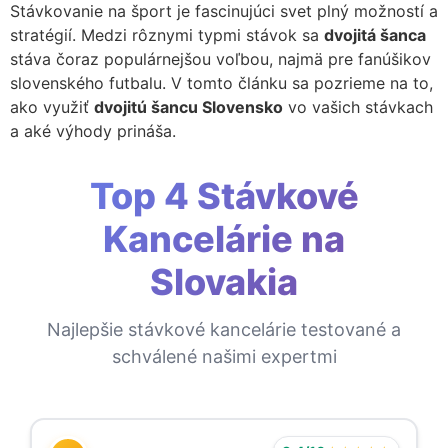
Stávkovanie na šport je fascinujúci svet plný možností a
stratégií. Medzi rôznymi typmi stávok sa
dvojitá šanca
stáva čoraz populárnejšou voľbou, najmä pre fanúšikov
slovenského futbalu. V tomto článku sa pozrieme na to,
ako využiť
dvojitú šancu Slovensko
vo vašich stávkach
a aké výhody prináša.
Top 4 Stávkové
Kancelárie na
Slovakia
Najlepšie stávkové kancelárie testované a
schválené našimi expertmi