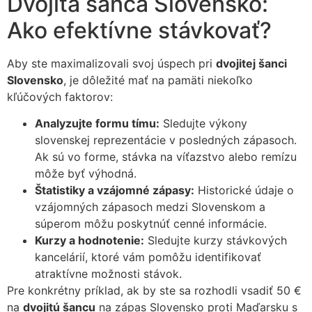
Dvojitá šanca Slovensko:
Ako efektívne stávkovať?
Aby ste maximalizovali svoj úspech pri
dvojitej šanci
Slovensko
, je dôležité mať na pamäti niekoľko
kľúčových faktorov:
Analyzujte formu tímu:
Sledujte výkony
slovenskej reprezentácie v posledných zápasoch.
Ak sú vo forme, stávka na víťazstvo alebo remízu
môže byť výhodná.
Štatistiky a vzájomné zápasy:
Historické údaje o
vzájomných zápasoch medzi Slovenskom a
súperom môžu poskytnúť cenné informácie.
Kurzy a hodnotenie:
Sledujte kurzy stávkových
kancelárií, ktoré vám pomôžu identifikovať
atraktívne možnosti stávok.
Pre konkrétny príklad, ak by ste sa rozhodli vsadiť 50 €
na
dvojitú šancu
na zápas Slovensko proti Maďarsku s