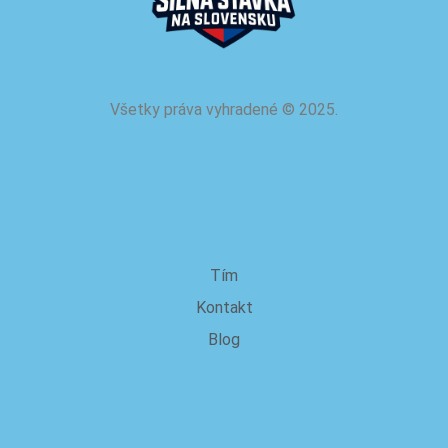
Všetky práva vyhradené
©
2025.
o nás
Tím
Kontakt
Blog
Právna stránka