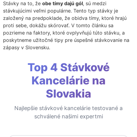
Stávky na to, že
obe tímy dajú gól
, sú medzi
stávkujúcimi veľmi populárne. Tento typ stávky je
založený na predpoklade, že obidva tímy, ktoré hrajú
proti sebe, dokážu skórovať. V tomto článku sa
pozrieme na faktory, ktoré ovplyvňujú túto stávku, a
poskytneme užitočné tipy pre úspešné stávkovanie na
zápasy v Slovensku.
Top 4 Stávkové
Kancelárie na
Slovakia
Najlepšie stávkové kancelárie testované a
schválené našimi expertmi