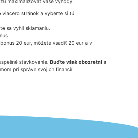
žu maximalizovať vaše výhody:
viacero stránok a vyberte si tú
e sa vyhli sklamaniu.
nus.
bonus 20 eur, môžete vsadiť 20 eur a v
 úspešné stávkovanie.
Buďte však obozretní
a
om pri správe svojich financií.