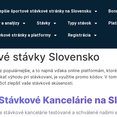
lepšie športové stávkové stránky na Slovensku
Bon
 a analýzy
Stávky
Typy stávok
Plat
vkové stránky a platformy
Registrácia
vé stávky Slovensko
z populárnejšie, a to najmä vďaka online platformám, kto
skať výhodu pri stávkovaní, je využitie promo kódov. V to
ť zlepšiť vaše stávkové skúsenosti.
Stávkové Kancelárie na S
ie stávkové kancelárie testované a schválené našimi 