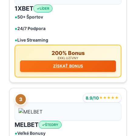
1XBET
LÍDER
50+ Športov
24/7 Podpora
Live Streaming
200% Bonus
EXKLUZÍVNY
ZÍSKAŤ BONUS
8.9/10
★★★★★
3
MELBET
ŠTEDRY
Veľké Bonusy