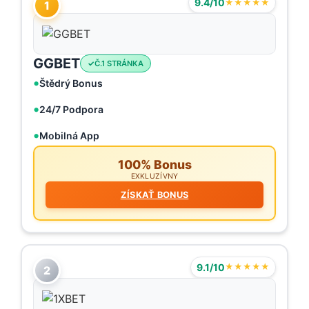
9.4/10
★★★★★
1
GGBET
Č.1 STRÁNKA
Štědrý Bonus
24/7 Podpora
Mobilná App
100% Bonus
EXKLUZÍVNY
ZÍSKAŤ BONUS
9.1/10
★★★★★
2