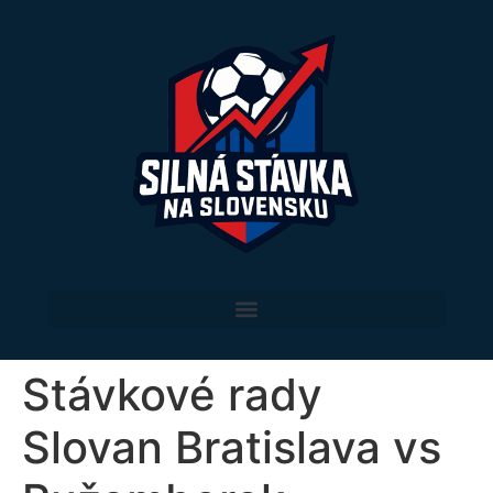
Stávkové rady
Slovan Bratislava vs