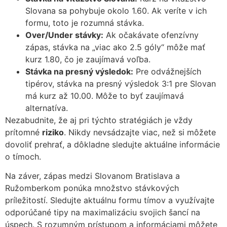
Slovana sa pohybuje okolo 1.60. Ak veríte v ich
formu, toto je rozumná stávka.
Over/Under stávky:
Ak očakávate ofenzívny
zápas, stávka na „viac ako 2.5 góly“ môže mať
kurz 1.80, čo je zaujímavá voľba.
Stávka na presný výsledok:
Pre odvážnejších
tipérov, stávka na presný výsledok 3:1 pre Slovan
má kurz až 10.00. Môže to byť zaujímavá
alternatíva.
Nezabudnite, že aj pri týchto stratégiách je vždy
prítomné
riziko
. Nikdy nevsádzajte viac, než si môžete
dovoliť prehrať, a dôkladne sledujte aktuálne informácie
o tímoch.
Na záver, zápas medzi Slovanom Bratislava a
Ružomberkom ponúka množstvo stávkových
príležitostí. Sledujte aktuálnu formu tímov a využívajte
odporúčané tipy na maximalizáciu svojich šancí na
úspech. S rozumným prístupom a informáciami môžete