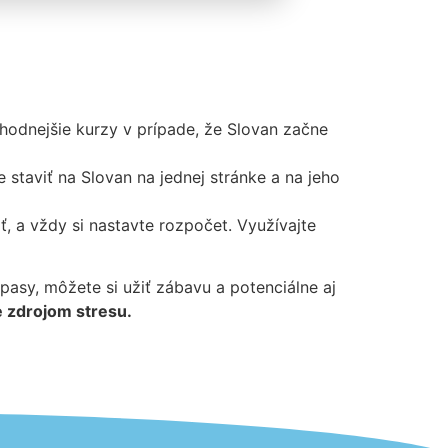
hodnejšie kurzy v prípade, že Slovan začne
staviť na Slovan na jednej stránke a na jeho
ť, a vždy si nastavte rozpočet. Využívajte
asy, môžete si užiť zábavu a potenciálne aj
e zdrojom stresu.