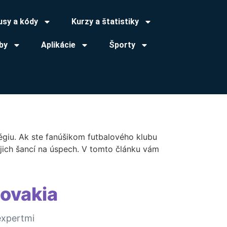
usy a kódy
Kurzy a štatistiky
by
Aplikácie
Športy
atégiu. Ak ste fanúšikom futbalového klubu
ojich šancí na úspech. V tomto článku vám
lovakia
expertmi