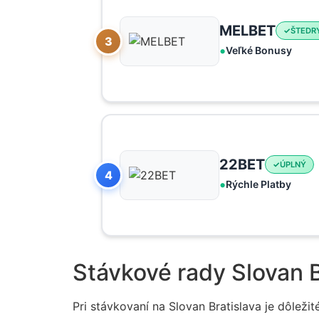
MELBET
ŠTEDR
3
Veľké Bonusy
22BET
ÚPLNÝ
4
Rýchle Platby
Stávkové rady Slovan B
Pri stávkovaní na Slovan Bratislava je dôleži