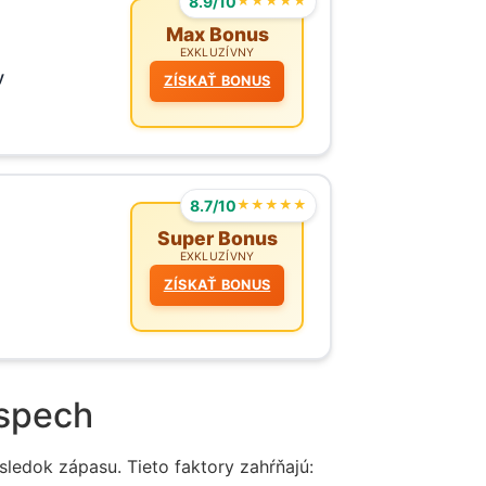
8.9/10
★★★★★
Max Bonus
EXKLUZÍVNY
y
ZÍSKAŤ BONUS
8.7/10
★★★★★
Super Bonus
EXKLUZÍVNY
ZÍSKAŤ BONUS
úspech
sledok zápasu. Tieto faktory zahŕňajú: