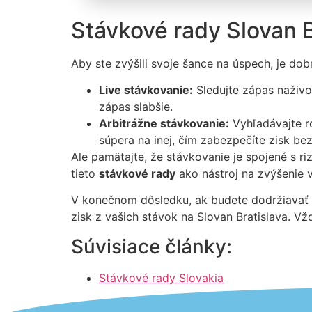
Stávkové rady Slovan Br
Aby ste zvýšili svoje šance na úspech, je dob
Live stávkovanie:
Sledujte zápas naživo
zápas slabšie.
Arbitrážne stávkovanie:
Vyhľadávajte ro
súpera na inej, čím zabezpečíte zisk be
Ale pamätajte, že stávkovanie je spojené s ri
tieto
stávkové rady
ako nástroj na zvýšenie v
V konečnom dôsledku, ak budete dodržiavať t
zisk z vašich stávok na Slovan Bratislava. Vž
Súvisiace články:
Stávkové rady Slovakia