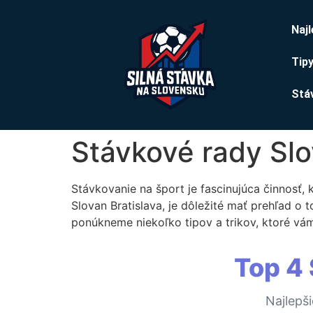
Naj
Tipy
Stá
Stávkové rady Slo
Stávkovanie na šport je fascinujúca činnosť, k
Slovan Bratislava, je dôležité mať prehľad o
ponúkneme niekoľko tipov a trikov, ktoré vá
Top 4 
Najlepš