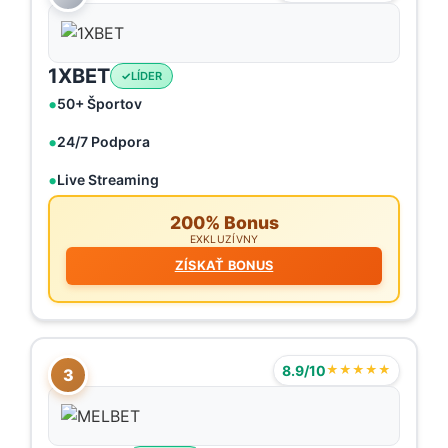
1XBET
LÍDER
50+ Športov
24/7 Podpora
Live Streaming
200% Bonus
EXKLUZÍVNY
ZÍSKAŤ BONUS
8.9/10
★★★★★
3