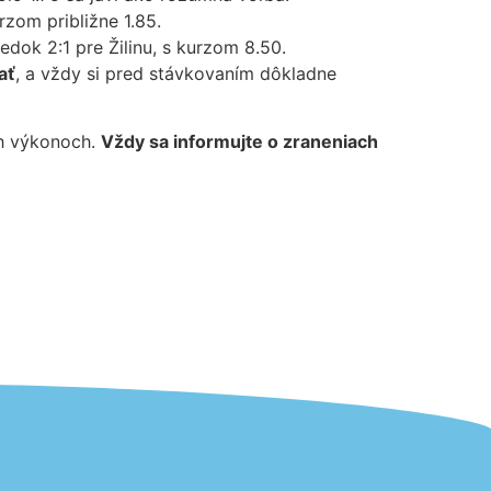
zom približne 1.85.
dok 2:1 pre Žilinu, s kurzom 8.50.
ať
, a vždy si pred stávkovaním dôkladne
ch výkonoch.
Vždy sa informujte o zraneniach