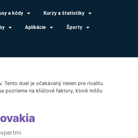
usy a kódy
Kurzy a štatistiky
by
Aplikácie
Športy
 Tento duel je očakávaný nielen pre rivalitu
u sa pozrieme na kľúčové faktory, ktoré môžu
lovakia
expertmi