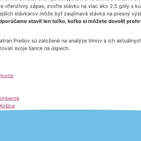
 ofenzívny zápas, zvoľte stávku na viac ako 2.5 góly s kur
jších stávkarov môže byť zaujímavá stávka na presný výsle
porúčame staviť len toľko, koľko si môžete dovoliť prehr
Tatran Prešov sú založené na analýze tímov a ich aktuálny
zovali svoje šance na úspech.
alovce
žomberok
Košice