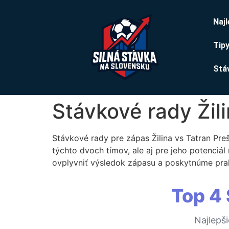
Naj
Tipy
Stá
Stávkové rady Žil
Stávkové rady pre zápas Žilina vs Tatran Pre
týchto dvoch tímov, ale aj pre jeho potenciá
ovplyvniť výsledok zápasu a poskytnúme prak
Top 4 
Najlepš