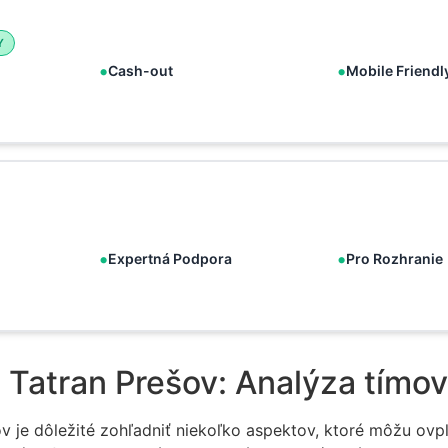
Y
Cash-out
Mobile Friendl
Expertná Podpora
Pro Rozhranie
s Tatran Prešov: Analýza tímov
šov je dôležité zohľadniť niekoľko aspektov, ktoré môžu ov