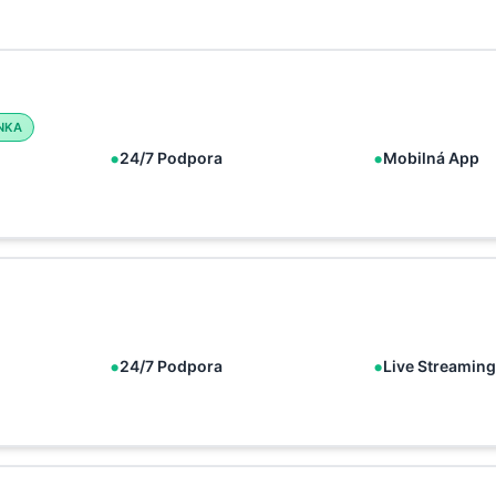
ÁNKA
24/7 Podpora
Mobilná App
24/7 Podpora
Live Streamin